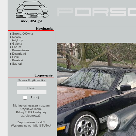
Nawigacja
Strona Główna
Newsy
Artykuły
Galeria
Forum
Komentarze
Download
Linki
Kontakt
Szukaj
Logowanie
Nazwa Użytkownika
Hasło
Nie jesteś jeszcze naszym
Użytkownikiem?
Kilknij TUTAJ
żeby się
zarejestrować.
Zapomniane hasło?
Wyślemy nowe, kliknij
TUTAJ
.