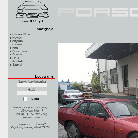
Nawigacja
Strona Główna
Newsy
Artykuły
Galeria
Forum
Komentarze
Download
Linki
Kontakt
Szukaj
Logowanie
Nazwa Użytkownika
Hasło
Nie jesteś jeszcze naszym
Użytkownikiem?
Kilknij TUTAJ
żeby się
zarejestrować.
Zapomniane hasło?
Wyślemy nowe, kliknij
TUTAJ
.