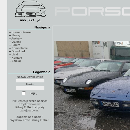
Nawigacja
Strona Główna
Newsy
Artykuły
Galeria
Forum
Komentarze
Download
Linki
Kontakt
Szukaj
Logowanie
Nazwa Użytkownika
Hasło
Nie jesteś jeszcze naszym
Użytkownikiem?
Kilknij TUTAJ
żeby się
zarejestrować.
Zapomniane hasło?
Wyślemy nowe, kliknij
TUTAJ
.