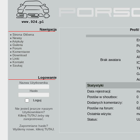
Nawigacja
Profi
Strona Główna
Newsy
Em
Artykuły
Galeria
Po
Forum
Da
Komentarze
Download
AI
Linki
Brak awatara
Kontakt
I
Szukaj
Tl
G
Logowanie
Ad
Nazwa Użytkownika
Statystyki
Hasło
Data rejestracji:
ma
Postów w shoutbox:
0
Dodanych komentarzy:
0
Postów na forum:
6
Nie jesteś jeszcze naszym
Użytkownikiem?
Ostatnia wizyta:
ma
Kilknij TUTAJ
żeby się
zarejestrować.
Status:
Uż
Zapomniane hasło?
Wyślemy nowe, kliknij
TUTAJ
.