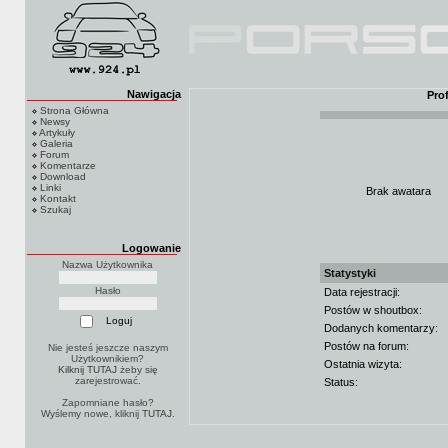
Nawigacja
Pro
Strona Główna
Newsy
Artykuły
Galeria
Forum
Komentarze
Download
Linki
Brak awatara
Kontakt
Szukaj
Logowanie
Nazwa Użytkownika
Statystyki
Hasło
Data rejestracji:
Postów w shoutbox:
Dodanych komentarzy:
Postów na forum:
Nie jesteś jeszcze naszym
Użytkownikiem?
Ostatnia wizyta:
Kilknij TUTAJ
żeby się
zarejestrować.
Status:
Zapomniane hasło?
Wyślemy nowe, kliknij
TUTAJ
.