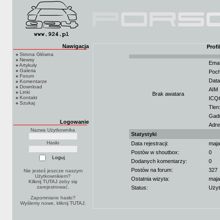
Nawigacja
Prof
Strona Główna
Newsy
Emai
Artykuły
Galeria
Poch
Forum
Data
Komentarze
Download
AIM 
Linki
Brak awatara
Kontakt
ICQ
Szukaj
Tlen
Gad
Logowanie
Adre
Nazwa Użytkownika
Statystyki
Hasło
Data rejestracji:
maja
Postów w shoutbox:
0
Dodanych komentarzy:
0
Postów na forum:
327
Nie jesteś jeszcze naszym
Użytkownikiem?
Ostatnia wizyta:
maja
Kilknij TUTAJ
żeby się
zarejestrować.
Status:
Użyt
Zapomniane hasło?
Wyślemy nowe, kliknij
TUTAJ
.