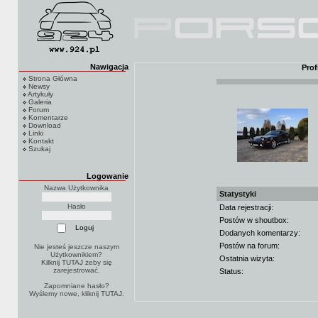
Nawigacja
Pro
Strona Główna
Newsy
Artykuły
Galeria
Forum
Komentarze
Download
Linki
Kontakt
Szukaj
Logowanie
Nazwa Użytkownika
Statystyki
Hasło
Data rejestracji:
Postów w shoutbox:
Dodanych komentarzy:
Postów na forum:
Nie jesteś jeszcze naszym
Użytkownikiem?
Ostatnia wizyta:
Kilknij TUTAJ
żeby się
zarejestrować.
Status:
Zapomniane hasło?
Wyślemy nowe, kliknij
TUTAJ
.