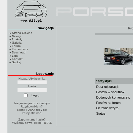
Nawigacja
Pr
Strona Główna
Newsy
Artykuły
Galeria
Forum
Komentarze
Download
Linki
Kontakt
Szukaj
Logowanie
Nazwa Użytkownika
Statystyki
Hasło
Data rejestracji:
Postów w shoutbox:
Dodanych komentarzy:
Postów na forum:
Nie jesteś jeszcze naszym
Użytkownikiem?
Ostatnia wizyta:
Kilknij TUTAJ
żeby się
zarejestrować.
Status:
Zapomniane hasło?
Wyślemy nowe, kliknij
TUTAJ
.