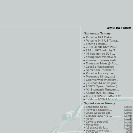
Wątki na Forum
Najnowsze Tematy
Porsche 924 Dakar
Porsche 944 US Targa...
Trochę Historii... :)
ZLOT JESIENNY 2026
924 z 1978 roku by T...
[k] kolektor do 924 ...
Youngtimer Warsaw śr...
Zmiana rozstawu śrub...
Transaxle Meet @ Por...
Cześć z Wielkopolski
Sprzedam Porsche & L...
Porsche Apocalypse!
Przewody klimatyzacj...
Zbiornik wyrównawczy...
[S] 924/944 nowe pod...
968CS Speed Yellow (...
[K] Sterownik Tempom...
Kjubus 924 '80 (daw...
X ZLOT 924 PL MAZURY...
LeMans 2026 13-14 VI
Najciekawsze Tematy
Znalezione na all...
[3544]
Pierwszy czwartek...
[2682]
Grupa wsparcia 928
[2607]
Ciekawe auta NIE ...
[2401]
humor
[1921]
Czyje to porsche?
[1435]
Motocykle
[1226]
[s] gratka dla fa...
[1028]
wygrzebane w siec...
[992]