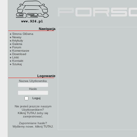
Nawigacja
Strona Główna
Newsy
Artykuły
Galeria
Forum
Komentarze
Download
Linki
Kontakt
Szukaj
Logowanie
Nazwa Użytkownika
Hasło
Nie jesteś jeszcze naszym
Użytkownikiem?
Kilknij TUTAJ
żeby się
zarejestrować.
Zapomniane hasło?
Wyślemy nowe, kliknij
TUTAJ
.