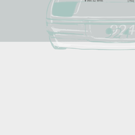
944 S2 Wroc
[762]