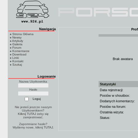
Nawigacja
Pro
Strona Główna
Newsy
Artykuły
Galeria
Forum
Komentarze
Download
Linki
Brak awatara
Kontakt
Szukaj
Logowanie
Nazwa Użytkownika
Statystyki
Hasło
Data rejestracji:
Postów w shoutbox:
Dodanych komentarzy:
Postów na forum:
Nie jesteś jeszcze naszym
Użytkownikiem?
Ostatnia wizyta:
Kilknij TUTAJ
żeby się
zarejestrować.
Status:
Zapomniane hasło?
Wyślemy nowe, kliknij
TUTAJ
.