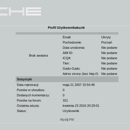
Profil Użytkownikakuzik
Email:
Ukryty
Pochodzenie:
Poznań
Data urodzenia:
Nie podane
AIM ID:
Nie podane
Brak awatara
ICQ#:
Nie podane
Tlen:
Nie podane
Gadu-Gadu:
Nie podane
Adres strony (bez http://):
Nie podane
Statystyki
Data rejestracji:
maja 21 2007 15:54:48
Postów w shoutbox:
0
Dodanych komentarzy:
0
Postów na forum:
321
Ostatnia wizyta:
kwietnia 23 2016 20:29:01
Status:
Użytkownik
Wyślij PW