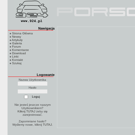
Nawigacja
Strona Główna
Newsy
Artykuły
Galeria
Forum
Komentarze
Download
Linki
Kontakt
Szukaj
Logowanie
Nazwa Użytkownika
Hasło
Nie jesteś jeszcze naszym
Użytkownikiem?
Kilknij TUTAJ
żeby się
zarejestrować.
Zapomniane hasło?
Wyślemy nowe, kliknij
TUTAJ
.