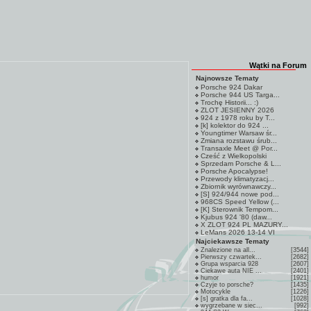
Wątki na Forum
Najnowsze Tematy
Porsche 924 Dakar
Porsche 944 US Targa...
Trochę Historii... :)
ZLOT JESIENNY 2026
924 z 1978 roku by T...
[k] kolektor do 924 ...
Youngtimer Warsaw śr...
Zmiana rozstawu śrub...
Transaxle Meet @ Por...
Cześć z Wielkopolski
Sprzedam Porsche & L...
Porsche Apocalypse!
Przewody klimatyzacj...
Zbiornik wyrównawczy...
[S] 924/944 nowe pod...
968CS Speed Yellow (...
[K] Sterownik Tempom...
Kjubus 924 '80 (daw...
X ZLOT 924 PL MAZURY...
LeMans 2026 13-14 VI
Najciekawsze Tematy
Znalezione na all...
[3544]
Pierwszy czwartek...
[2682]
Grupa wsparcia 928
[2607]
Ciekawe auta NIE ...
[2401]
humor
[1921]
Czyje to porsche?
[1435]
Motocykle
[1226]
[s] gratka dla fa...
[1028]
wygrzebane w siec...
[992]