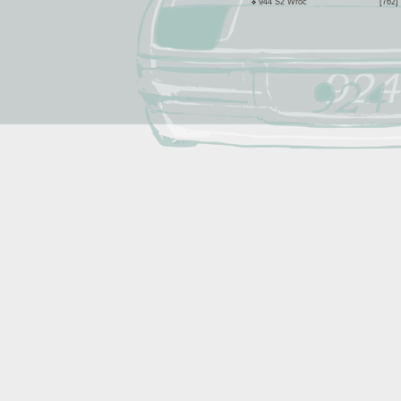
944 S2 Wroc
[762]