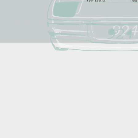
944 S2 Wroc
[762]