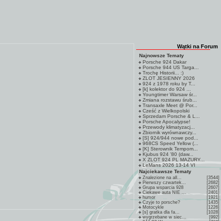
Wątki na Forum
Najnowsze Tematy
Porsche 924 Dakar
Porsche 944 US Targa...
Trochę Historii... :)
ZLOT JESIENNY 2026
924 z 1978 roku by T...
[k] kolektor do 924 ...
Youngtimer Warsaw śr...
Zmiana rozstawu śrub...
Transaxle Meet @ Por...
Cześć z Wielkopolski
Sprzedam Porsche & L...
Porsche Apocalypse!
Przewody klimatyzacj...
Zbiornik wyrównawczy...
[S] 924/944 nowe pod...
968CS Speed Yellow (...
[K] Sterownik Tempom...
Kjubus 924 '80 (daw...
X ZLOT 924 PL MAZURY...
LeMans 2026 13-14 VI
Najciekawsze Tematy
Znalezione na all...
[3544]
Pierwszy czwartek...
[2682]
Grupa wsparcia 928
[2607]
Ciekawe auta NIE ...
[2401]
humor
[1921]
Czyje to porsche?
[1435]
Motocykle
[1226]
[s] gratka dla fa...
[1028]
wygrzebane w siec...
[992]