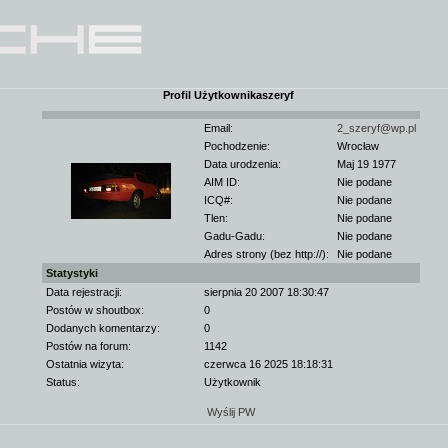
Profil Użytkownikaszeryf
Email:
2_szeryf@wp.pl
Pochodzenie:
Wrocław
Data urodzenia:
Maj 19 1977
AIM ID:
Nie podane
ICQ#:
Nie podane
Tlen:
Nie podane
Gadu-Gadu:
Nie podane
Adres strony (bez http://):
Nie podane
Statystyki
Data rejestracji:
sierpnia 20 2007 18:30:47
Postów w shoutbox:
0
Dodanych komentarzy:
0
Postów na forum:
1142
Ostatnia wizyta:
czerwca 16 2025 18:18:31
Status:
Użytkownik
Wyślij PW