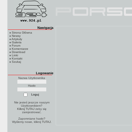
Nawigacja
Strona Główna
Newsy
Artykuły
Galeria
Forum
Komentarze
Download
Linki
Kontakt
Szukaj
Logowanie
Nazwa Użytkownika
Hasło
Nie jesteś jeszcze naszym
Użytkownikiem?
Kilknij TUTAJ
żeby się
zarejestrować.
Zapomniane hasło?
Wyślemy nowe, kliknij
TUTAJ
.