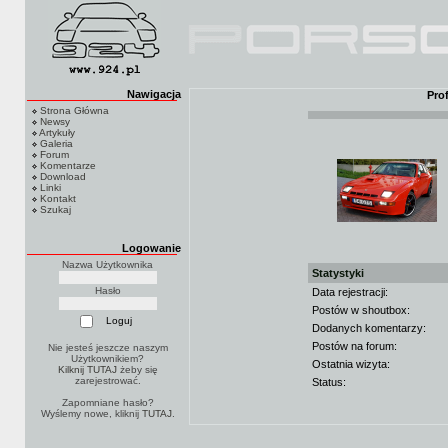
Nawigacja
Pro
Strona Główna
Newsy
Artykuły
Galeria
Forum
Komentarze
Download
Linki
Kontakt
Szukaj
Logowanie
Nazwa Użytkownika
Statystyki
Hasło
Data rejestracji:
Postów w shoutbox:
Dodanych komentarzy:
Postów na forum:
Nie jesteś jeszcze naszym
Użytkownikiem?
Ostatnia wizyta:
Kilknij TUTAJ
żeby się
zarejestrować.
Status:
Zapomniane hasło?
Wyślemy nowe, kliknij
TUTAJ
.