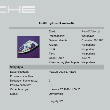
Profil Użytkownikaredon16
Email:
Red-03@tlen.pl
Pochodzenie:
Warszawa
Data urodzenia:
Czerwiec 30 1988
AIM ID:
Nie podane
ICQ#:
Nie podane
Tlen:
Nie podane
Gadu-Gadu:
1358741
Adres strony (bez http://):
Nie podane
Statystyki
Data rejestracji:
maja 28 2008 17:41:10
Postów w shoutbox:
0
Dodanych komentarzy:
7
Postów na forum:
316
Ostatnia wizyta:
czerwca 17 2020 11:50:23
Status:
Użytkownik
Wyślij PW