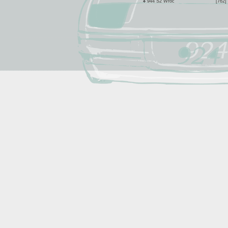
944 S2 Wroc
[762]