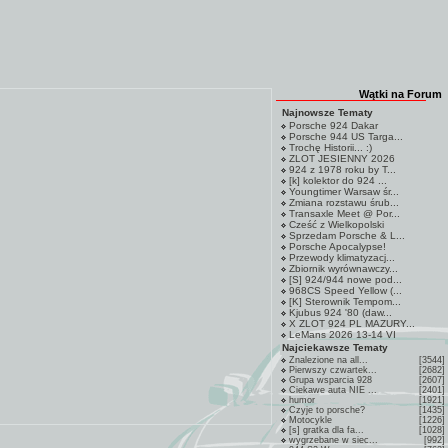
Wątki na Forum
Najnowsze Tematy
Porsche 924 Dakar
Porsche 944 US Targa...
Trochę Historii... :)
ZLOT JESIENNY 2026
924 z 1978 roku by T...
[k] kolektor do 924 ...
Youngtimer Warsaw śr...
Zmiana rozstawu śrub...
Transaxle Meet @ Por...
Cześć z Wielkopolski
Sprzedam Porsche & L...
Porsche Apocalypse!
Przewody klimatyzacj...
Zbiornik wyrównawczy...
[S] 924/944 nowe pod...
968CS Speed Yellow (...
[K] Sterownik Tempom...
Kjubus 924 '80 (daw...
X ZLOT 924 PL MAZURY...
LeMans 2026 13-14 VI
Najciekawsze Tematy
Znalezione na all...
[3544]
Pierwszy czwartek...
[2682]
Grupa wsparcia 928
[2607]
Ciekawe auta NIE ...
[2401]
humor
[1921]
Czyje to porsche?
[1435]
Motocykle
[1226]
[s] gratka dla fa...
[1028]
wygrzebane w siec...
[992]