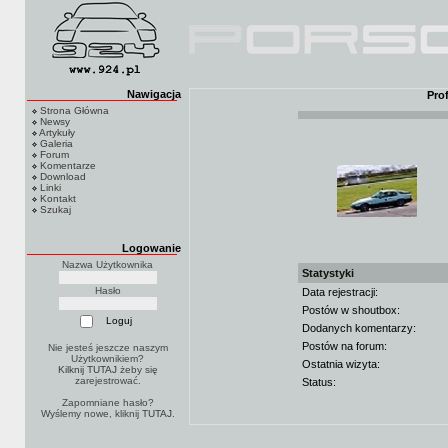
Nawigacja
Pro
Strona Główna
Newsy
Artykuły
Galeria
Forum
Komentarze
Download
Linki
Kontakt
Szukaj
Logowanie
Nazwa Użytkownika
Statystyki
Hasło
Data rejestracji:
Postów w shoutbox:
Dodanych komentarzy:
Postów na forum:
Nie jesteś jeszcze naszym
Użytkownikiem?
Ostatnia wizyta:
Kilknij TUTAJ
żeby się
zarejestrować.
Status:
Zapomniane hasło?
Wyślemy nowe, kliknij
TUTAJ
.