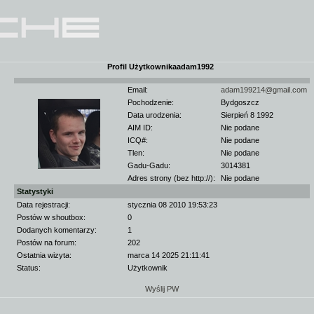
Profil Użytkownikaadam1992
Email:
adam199214@gmail.com
Pochodzenie:
Bydgoszcz
Data urodzenia:
Sierpień 8 1992
AIM ID:
Nie podane
ICQ#:
Nie podane
Tlen:
Nie podane
Gadu-Gadu:
3014381
Adres strony (bez http://):
Nie podane
Statystyki
Data rejestracji:
stycznia 08 2010 19:53:23
Postów w shoutbox:
0
Dodanych komentarzy:
1
Postów na forum:
202
Ostatnia wizyta:
marca 14 2025 21:11:41
Status:
Użytkownik
Wyślij PW