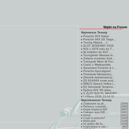
Wątki na Forum
Najnowsze Tematy
Porsche 924 Dakar
Porsche 944 US Targa...
Trochę Historii... :)
ZLOT JESIENNY 2026
924 z 1978 roku by T...
[k] kolektor do 924 ...
Youngtimer Warsaw śr...
Zmiana rozstawu śrub...
Transaxle Meet @ Por...
Cześć z Wielkopolski
Sprzedam Porsche & L...
Porsche Apocalypse!
Przewody klimatyzacj...
Zbiornik wyrównawczy...
[S] 924/944 nowe pod...
968CS Speed Yellow (...
[K] Sterownik Tempom...
Kjubus 924 '80 (daw...
X ZLOT 924 PL MAZURY...
LeMans 2026 13-14 VI
Najciekawsze Tematy
Znalezione na all...
[3544]
Pierwszy czwartek...
[2682]
Grupa wsparcia 928
[2607]
Ciekawe auta NIE ...
[2401]
humor
[1921]
Czyje to porsche?
[1435]
Motocykle
[1226]
[s] gratka dla fa...
[1028]
wygrzebane w siec...
[992]