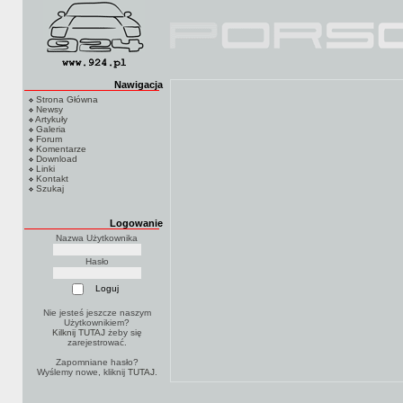
Nawigacja
Strona Główna
Newsy
Artykuły
Galeria
Forum
Komentarze
Download
Linki
Kontakt
Szukaj
Logowanie
Nazwa Użytkownika
Hasło
Nie jesteś jeszcze naszym
Użytkownikiem?
Kilknij TUTAJ
żeby się
zarejestrować.
Zapomniane hasło?
Wyślemy nowe, kliknij
TUTAJ
.