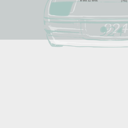
944 S2 Wroc
[762]