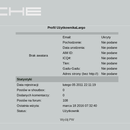
Profil UżytkownikaLargo
Email:
Ukryty
Pochodzenie:
Nie podane
Data urodzenia:
Nie podane
AIM ID:
Nie podane
Brak awatara
ICQ#:
Nie podane
Tlen:
Nie podane
Gadu-Gadu:
Nie podane
Adres strony (bez http://):
Nie podane
Statystyki
Data rejestracji:
lutego 05 2011 22:11:19
Postów w shoutbox:
0
Dodanych komentarzy:
0
Postów na forum:
108
Ostatnia wizyta:
marca 18 2016 07:32:40
Status:
Użytkownik
Wyślij PW