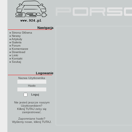
Nawigacja
Strona Główna
Newsy
Artykuły
Galeria
Forum
Komentarze
Download
Linki
Kontakt
Szukaj
Logowanie
Nazwa Użytkownika
Hasło
Nie jesteś jeszcze naszym
Użytkownikiem?
Kilknij TUTAJ
żeby się
zarejestrować.
Zapomniane hasło?
Wyślemy nowe, kliknij
TUTAJ
.