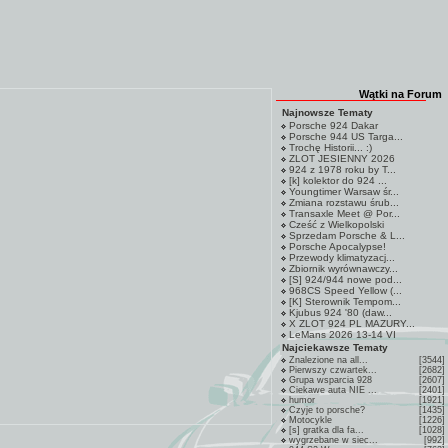
Wątki na Forum
Najnowsze Tematy
Porsche 924 Dakar
Porsche 944 US Targa...
Trochę Historii... :)
ZLOT JESIENNY 2026
924 z 1978 roku by T...
[k] kolektor do 924 ...
Youngtimer Warsaw śr...
Zmiana rozstawu śrub...
Transaxle Meet @ Por...
Cześć z Wielkopolski
Sprzedam Porsche & L...
Porsche Apocalypse!
Przewody klimatyzacj...
Zbiornik wyrównawczy...
[S] 924/944 nowe pod...
968CS Speed Yellow (...
[K] Sterownik Tempom...
Kjubus 924 '80 (daw...
X ZLOT 924 PL MAZURY...
LeMans 2026 13-14 VI
Najciekawsze Tematy
Znalezione na all...
[3544]
Pierwszy czwartek...
[2682]
Grupa wsparcia 928
[2607]
Ciekawe auta NIE ...
[2401]
humor
[1921]
Czyje to porsche?
[1435]
Motocykle
[1226]
[s] gratka dla fa...
[1028]
wygrzebane w siec...
[992]