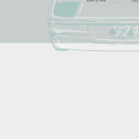
944 S2 Wroc
[762]