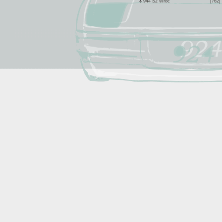
944 S2 Wroc
[762]