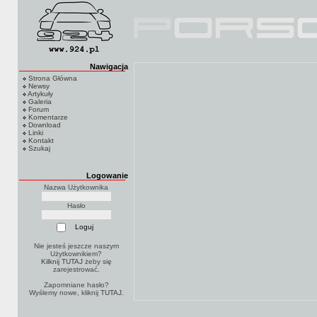
Nawigacja
Strona Główna
Newsy
Artykuły
Galeria
Forum
Komentarze
Download
Linki
Kontakt
Szukaj
Logowanie
Nazwa Użytkownika
Hasło
Nie jesteś jeszcze naszym
Użytkownikiem?
Kilknij TUTAJ
żeby się
zarejestrować.
Zapomniane hasło?
Wyślemy nowe, kliknij
TUTAJ
.