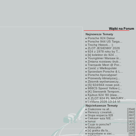
Wątki na Forum
Najnowsze Tematy
Porsche 924 Dakar
Porsche 944 US Targa...
Trochę Historii... :)
ZLOT JESIENNY 2026
924 z 1978 roku by T...
[k] kolektor do 924 ...
Youngtimer Warsaw śr...
Zmiana rozstawu śrub...
Transaxle Meet @ Por...
Cześć z Wielkopolski
Sprzedam Porsche & L...
Porsche Apocalypse!
Przewody klimatyzacj...
Zbiornik wyrównawczy...
[S] 924/944 nowe pod...
968CS Speed Yellow (...
[K] Sterownik Tempom...
Kjubus 924 '80 (daw...
X ZLOT 924 PL MAZURY...
LeMans 2026 13-14 VI
Najciekawsze Tematy
Znalezione na all...
[3544]
Pierwszy czwartek...
[2682]
Grupa wsparcia 928
[2607]
Ciekawe auta NIE ...
[2401]
humor
[1921]
Czyje to porsche?
[1435]
Motocykle
[1226]
[s] gratka dla fa...
[1028]
wygrzebane w siec...
[992]