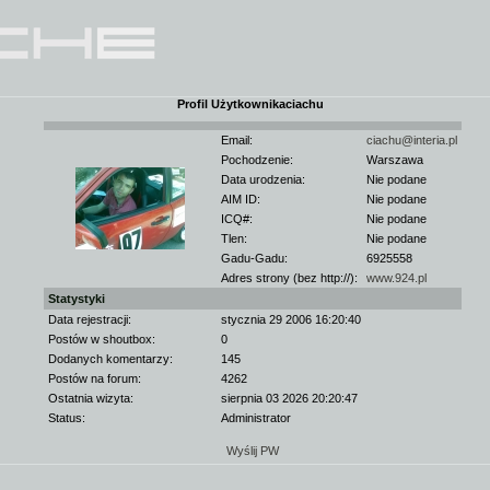
Profil Użytkownikaciachu
Email:
ciachu@interia.pl
Pochodzenie:
Warszawa
Data urodzenia:
Nie podane
AIM ID:
Nie podane
ICQ#:
Nie podane
Tlen:
Nie podane
Gadu-Gadu:
6925558
Adres strony (bez http://):
www.924.pl
Statystyki
Data rejestracji:
stycznia 29 2006 16:20:40
Postów w shoutbox:
0
Dodanych komentarzy:
145
Postów na forum:
4262
Ostatnia wizyta:
sierpnia 03 2026 20:20:47
Status:
Administrator
Wyślij PW