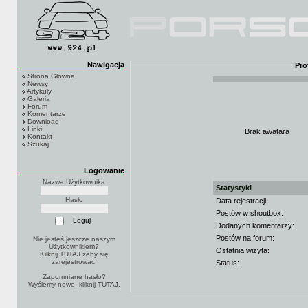
Nawigacja
Pro
Strona Główna
Newsy
Artykuły
Galeria
Forum
Komentarze
Download
Linki
Brak awatara
Kontakt
Szukaj
Logowanie
Nazwa Użytkownika
Statystyki
Hasło
Data rejestracji:
Postów w shoutbox:
Dodanych komentarzy:
Postów na forum:
Nie jesteś jeszcze naszym
Użytkownikiem?
Ostatnia wizyta:
Kilknij TUTAJ
żeby się
zarejestrować.
Status:
Zapomniane hasło?
Wyślemy nowe, kliknij
TUTAJ
.