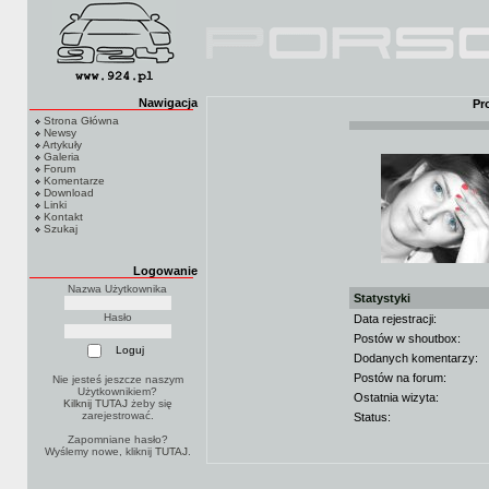
Nawigacja
Pr
Strona Główna
Newsy
Artykuły
Galeria
Forum
Komentarze
Download
Linki
Kontakt
Szukaj
Logowanie
Nazwa Użytkownika
Statystyki
Hasło
Data rejestracji:
Postów w shoutbox:
Dodanych komentarzy:
Postów na forum:
Nie jesteś jeszcze naszym
Użytkownikiem?
Ostatnia wizyta:
Kilknij TUTAJ
żeby się
zarejestrować.
Status:
Zapomniane hasło?
Wyślemy nowe, kliknij
TUTAJ
.