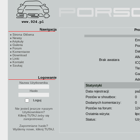
Nawigacja
Pro
Strona Główna
Newsy
Ema
Artykuły
Galeria
Po
Forum
Dat
Komentarze
Download
AIM
Linki
Brak awatara
Kontakt
IC
Szukaj
Tle
Ga
Logowanie
Adr
Nazwa Użytkownika
Statystyki
Hasło
Data rejestracji:
paź
Postów w shoutbox:
0
Dodanych komentarzy:
0
Postów na forum:
12
Nie jesteś jeszcze naszym
Użytkownikiem?
Ostatnia wizyta:
lip
Kilknij TUTAJ
żeby się
zarejestrować.
Status:
Uż
Zapomniane hasło?
Wyślemy nowe, kliknij
TUTAJ
.