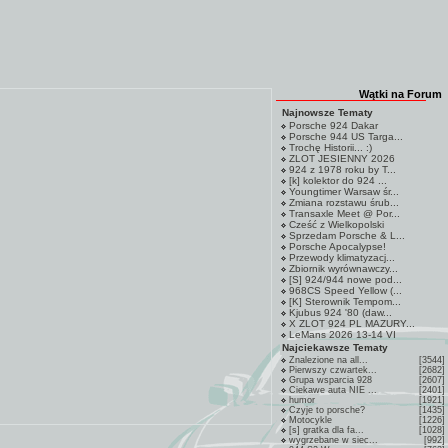
Wątki na Forum
Najnowsze Tematy
Porsche 924 Dakar
Porsche 944 US Targa...
Trochę Historii... :)
ZLOT JESIENNY 2026
924 z 1978 roku by T...
[k] kolektor do 924 ...
Youngtimer Warsaw śr...
Zmiana rozstawu śrub...
Transaxle Meet @ Por...
Cześć z Wielkopolski
Sprzedam Porsche & L...
Porsche Apocalypse!
Przewody klimatyzacj...
Zbiornik wyrównawczy...
[S] 924/944 nowe pod...
968CS Speed Yellow (...
[K] Sterownik Tempom...
Kjubus 924 '80 (daw...
X ZLOT 924 PL MAZURY...
LeMans 2026 13-14 VI
Najciekawsze Tematy
Znalezione na all...
[3544]
Pierwszy czwartek...
[2682]
Grupa wsparcia 928
[2607]
Ciekawe auta NIE ...
[2401]
humor
[1921]
Czyje to porsche?
[1435]
Motocykle
[1226]
[s] gratka dla fa...
[1028]
wygrzebane w siec...
[992]