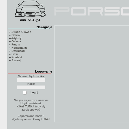
Nawigacja
Strona Główna
Newsy
Artykuły
Galeria
Forum
Komentarze
Download
Linki
Kontakt
Szukaj
Logowanie
Nazwa Użytkownika
Hasło
Nie jesteś jeszcze naszym
Użytkownikiem?
Kilknij TUTAJ
żeby się
zarejestrować.
Zapomniane hasło?
Wyślemy nowe, kliknij
TUTAJ
.