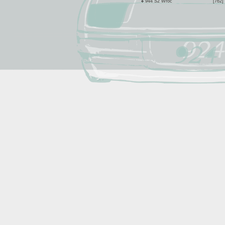
944 S2 Wroc
[762]