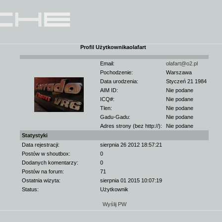
Profil Użytkownikaolafart
Email:
olafart@o2.pl
Pochodzenie:
Warszawa
Data urodzenia:
Styczeń 21 1984
AIM ID:
Nie podane
ICQ#:
Nie podane
Tlen:
Nie podane
Gadu-Gadu:
Nie podane
Adres strony (bez http://):
Nie podane
Statystyki
Data rejestracji:
sierpnia 26 2012 18:57:21
Postów w shoutbox:
0
Dodanych komentarzy:
0
Postów na forum:
71
Ostatnia wizyta:
sierpnia 01 2015 10:07:19
Status:
Użytkownik
Wyślij PW