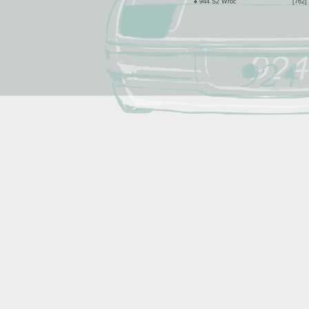
944 S2 Wroc
[762]