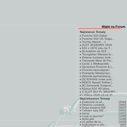
Wątki na Forum
Najnowsze Tematy
Porsche 924 Dakar
Porsche 944 US Targa...
Trochę Historii... :)
ZLOT JESIENNY 2026
924 z 1978 roku by T...
[k] kolektor do 924 ...
Youngtimer Warsaw śr...
Zmiana rozstawu śrub...
Transaxle Meet @ Por...
Cześć z Wielkopolski
Sprzedam Porsche & L...
Porsche Apocalypse!
Przewody klimatyzacj...
Zbiornik wyrównawczy...
[S] 924/944 nowe pod...
968CS Speed Yellow (...
[K] Sterownik Tempom...
Kjubus 924 '80 (daw...
X ZLOT 924 PL MAZURY...
LeMans 2026 13-14 VI
Najciekawsze Tematy
Znalezione na all...
[3544]
Pierwszy czwartek...
[2682]
Grupa wsparcia 928
[2607]
Ciekawe auta NIE ...
[2401]
humor
[1921]
Czyje to porsche?
[1435]
Motocykle
[1226]
[s] gratka dla fa...
[1028]
wygrzebane w siec...
[992]