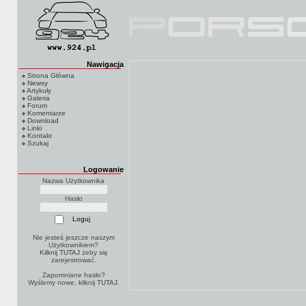
Nawigacja
Strona Główna
Newsy
Artykuły
Galeria
Forum
Komentarze
Download
Linki
Kontakt
Szukaj
Logowanie
Nazwa Użytkownika
Hasło
Nie jesteś jeszcze naszym
Użytkownikiem?
Kilknij TUTAJ
żeby się
zarejestrować.
Zapomniane hasło?
Wyślemy nowe, kliknij
TUTAJ
.