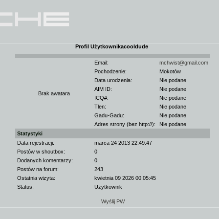
Profil Użytkownikacooldude
Email:
mchwist@gmail.com
Pochodzenie:
Mokotów
Data urodzenia:
Nie podane
AIM ID:
Nie podane
Brak awatara
ICQ#:
Nie podane
Tlen:
Nie podane
Gadu-Gadu:
Nie podane
Adres strony (bez http://):
Nie podane
Statystyki
Data rejestracji:
marca 24 2013 22:49:47
Postów w shoutbox:
0
Dodanych komentarzy:
0
Postów na forum:
243
Ostatnia wizyta:
kwietnia 09 2026 00:05:45
Status:
Użytkownik
Wyślij PW