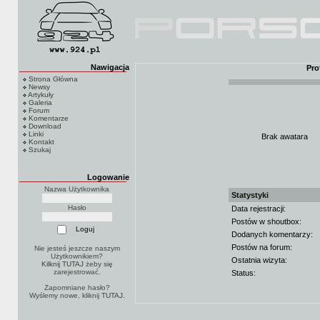
Nawigacja
Pro
Strona Główna
Newsy
Artykuły
Galeria
Forum
Komentarze
Download
Linki
Brak awatara
Kontakt
Szukaj
Logowanie
Nazwa Użytkownika
Statystyki
Hasło
Data rejestracji:
Postów w shoutbox:
Dodanych komentarzy:
Postów na forum:
Nie jesteś jeszcze naszym
Użytkownikiem?
Ostatnia wizyta:
Kilknij TUTAJ
żeby się
zarejestrować.
Status:
Zapomniane hasło?
Wyślemy nowe, kliknij
TUTAJ
.