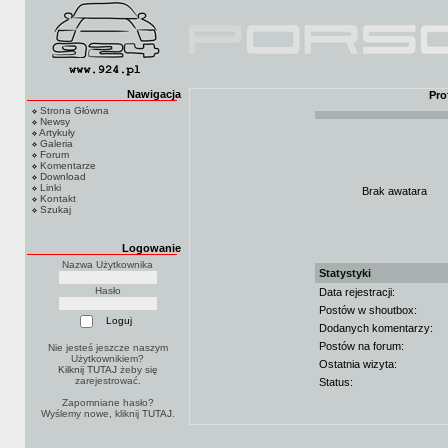
Nawigacja
Pro
Strona Główna
Newsy
Artykuły
Galeria
Forum
Komentarze
Download
Linki
Brak awatara
Kontakt
Szukaj
Logowanie
Nazwa Użytkownika
Statystyki
Hasło
Data rejestracji:
Postów w shoutbox:
Dodanych komentarzy:
Postów na forum:
Nie jesteś jeszcze naszym
Użytkownikiem?
Ostatnia wizyta:
Kilknij TUTAJ
żeby się
zarejestrować.
Status:
Zapomniane hasło?
Wyślemy nowe, kliknij
TUTAJ
.