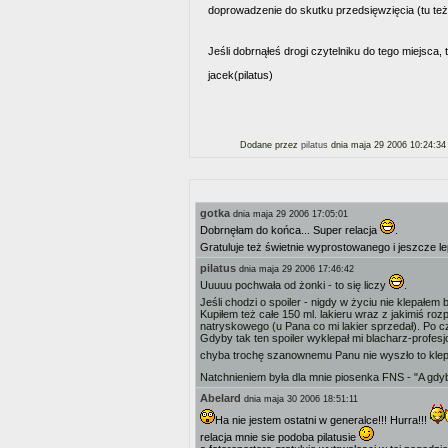
doprowadzenie do skutku przedsięwzięcia (tu te
Jeśli dobrnąłeś drogi czytelniku do tego miejsca
jacek(pilatus)
Dodane przez
pilatus
dnia maja 29 2006 10:24:34
gotka
dnia maja 29 2006 17:05:01
Dobrnęłam do końca... Super relacja
.
Gratuluje też świetnie wyprostowanego i jeszcze l
pilatus
dnia maja 29 2006 17:46:42
Uuuuu pochwała od żonki - to się liczy
.
Jeśli chodzi o spoiler - nigdy w życiu nie klepałem
Kupiłem też całe 150 ml. lakieru wraz z jakimiś r
natryskowego (u Pana co mi lakier sprzedał). Po 
Gdyby tak ten spoiler wyklepał mi blacharz-profes
chyba trochę szanownemu Panu nie wyszło to kle
Natchnieniem była dla mnie piosenka FNS - "A gd
Abelard
dnia maja 30 2006 18:51:11
Ha nie jestem ostatni w generalce!!! Hurra!!!
relacja mnie sie podoba pilatusie