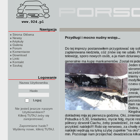
Nawigacja
Strona Główna
Przydługi i mocno nudny wstęp...
Newsy
Artykuły
Galeria
Forum
Do tej imprezy postanowiłem przygotować się solid
Komentarze
zaplanowana niedziela, cóż znów się nie udało. P
Download
telewizję, sporo nowych osób, a ja mam dziurawy 
Linki
generalnie ma kupę mankamentów. Został mi jeden
Kontakt
Jeden t
Szukaj
skromny
wcześni
tniemy 
Logowanie
modyfi
Nazwa Użytkownika
czasu o
i pojaw
Hasło
zmrok, 
geometr
pozosta
dam ra
Dobra, 
Nie jesteś jeszcze naszym
Kingdra
Użytkownikiem?
dokładniej mija jej pierwsza godzina. Oki, zmieniam 
Kilknij TUTAJ
żeby się
zarejestrować.
Pobudka o 5.30, śniadanko, mycie felg, mycie resz
północy dzwonił Ciachu, żeby powiedzieć, że nakl
Zapomniane hasło?
przykleić naklejki!!! Robi się nerwowo, za chwilę 
Wyślemy nowe, kliknij
TUTAJ
.
naklejki wędrują na tylną szybę zupełnie "na oko
min. Pozostaje nam przejechać dwadzieścia kilka