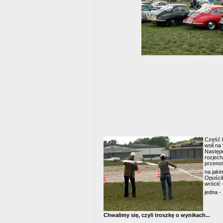
Część k
woli na
Następn
rozjech
przenoś
na jaki
Opuścil
wrócić 
jedna -
Chwalimy się, czyli troszkę o wynikach...