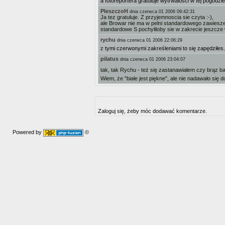
a fotoreportera gratuluje wytrwalosci w tej pogodzie
PIeszczoH
dnia czerwca 01 2006 09:42:31
Ja tez gratuluje. Z przyjemnoscia sie czyta :-),
ale Browar nie ma w pelni standardowego zawieszen
standardowe S pochyliloby sie w zakrecie jeszcze w
rychu
dnia czerwca 01 2006 22:06:29
z tymi czerwonymi zakreśleniami to się zapędziłes.
pilatus
dnia czerwca 01 2006 23:04:07
tak, tak Rychu - też się zastanawiałem czy brąz b
Wiem, że "białe jest piękne", ale nie nadawało się 
Zaloguj się, żeby móc dodawać komentarze.
Powered by
©