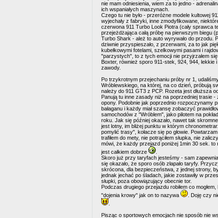
nie mam odniesienia, wiem za to jedno - adrenalin
ich wspaniałych maszynach.
Czego tu nie było - przeróżne modele kultowej 91
wyjechały z fabryki, inne zmodyfikowane, niektór
czerwona 911 Turbo Look Piotra (cały sprawca t
przejeżdżająca całą próbę na pierwszym biegu (
Turbo Shark - ależ to auto wyrywało do przodu. 
dziwnie przyspieszało, z przerwami, za to jak p
kubełkowymi fotelami, szelkowymi pasami i rajdow
"parzystych", to z tych emocji nie przyjrzałem si
Boxter, również sporo 911-stek, 924, 944, lekki
zawody.
Po trzykrotnym przejechaniu próby nr 1, udaliśmy
Wróblewskiego, na której, na co dzień, próbują
należy do 911 GT3 z PCP. Rozeta jest dłuższa o
Panują tu inne zasady niż na poprzedniej trasie - 
opony. Podobnie jak poprzednio rozpoczynamy p
bałaganu i każdy miał szansę zobaczyć prawidłow
samochodów z "Wróblem", jako pilotem na pokładz
roku. Jak się później okazało, nawet tak skromn
jest lotny, im bliżej punktu w którym chronometrar
pomylić trasy", kołacze się po głowie. Powtarzam
trafiłem do mety, nie potrąciłem słupka, nie zalicz
mówi, że każdy przejazd poniżej 1min 30 sek. to 
jest całkiem dobrze
.
Skoro już przy taryfach jesteśmy - sam zapewniał
się okazało, że sporo osób złapało taryfy. Przycz
skrócona, dla bezpieczeństwa, z jednej strony, 
jednak jechać po śladach, jakie zostawiły w prz
słupki, poza obowiązujący obecnie tor.
Podczas drugiego przejazdu robiłem co mogłem, b
"dojenia krowy" jak on to nazywa
. Doję czy n
.
Pisząc o sportowych emocjach nie sposób nie ws