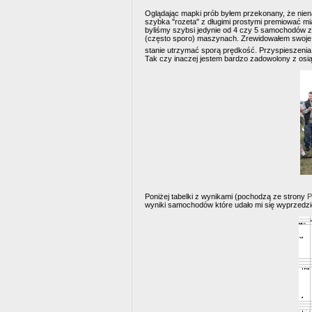
Oglądając mapki prób byłem przekonany, że nienajm
szybka "rozeta" z długimi prostymi premiować miał
byliśmy szybsi jedynie od 4 czy 5 samochodów z
(często sporo) maszynach. Zrewidowałem swoje pog
stanie utrzymać sporą prędkość. Przyspieszenia p
Tak czy inaczej jestem bardzo zadowolony z osią
Poniżej tabelki z wynikami (pochodzą ze strony
P
wyniki samochodów które udało mi się wyprzedzić 