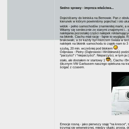
Sedno sprawy - impreza właściwa...
Dojeżdżamy do lotniska na Bemowie. Pan z obsłu
kierunek w którym powinniśmy pojechać i oto uk
widok - pełno samochodów znamienitej marki, a w
Witamy się serdecznie ze starymi znajomymi i...
naklejania pozostałej części nalepek reklamując
na błotnik. Ciachu miał rację - fajnie to wygląda.
brakowało, a że każdy był mistrzem świata w tec
naklejek na błotnik samochodu to zajęło nam to 3
szybą, 20 min. wcześniej pod blokiem
.
Odprawa - Piotry (Dąbrowski i Wróblewski) podziel
"parzyści" i "nieparzyści". Nieparzyści, w tym ja (
stało, ale dostałem nr startowy 1
), Ciachu i Br
ślicznym VW Garbusem naszego opiekuna na trasę
ścigać z czasem.
Emocje rosną - jako pierwszy staję "na kresce", t
trzymaj się wewnętrznej, między słupki, prosta, d