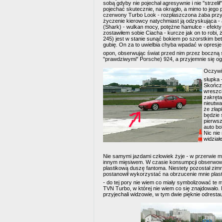
sobą gdyby nie pojechał agresywnie i nie "strzel
pojechać skutecznie, na okrągło, a mimo to jego 
czerwony Turbo Look - rozpłaszczona żaba przykl
życzenie kierowcy natychmiast ją odzyskująca -
(Shark) - wulkan mocy, potężne hamulce - efekty 
zostawiłem sobie Ciacha - kurcze jak on to robi,
245) jest w stanie sunąć bokiem po szorstkim be
gubię. On za to uwielbia chyba wpadać w opresje 
opon, obserwując świat przed nim przez boczną
"prawdziwymi" Porsche) 924, a przyjemnie się ogl
Oczywi
słupka 
Skończy
wreszci
zakręta
nieutwa
że złap
będzie 
pierwsz
auto bo
Nic nie
widział
Nie samymi jazdami człowiek żyje - w przerwie m
innym mięsiwem. W czasie konsumpcji obserwowa
plastikową duszę fantoma. Niestety pozostał zimny
postanowił wykorzystać na obrzucenie mnie plast
- do tej pory nie wiem co miały symbolizować te 
TVN Turbo, w której nie wiem co się znajdowało.
przyjechali widzowie, w tym dwie pięknie odresta