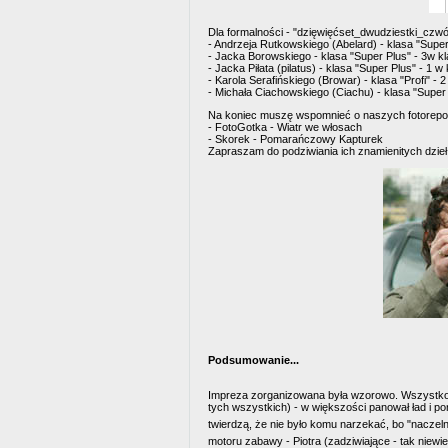
Dla formalności - "dzięwięćset_dwudziestki_czwó
- Andrzeja Rutkowskiego (Abelard) - klasa "Super 
- Jacka Borowskiego - klasa "Super Plus" - 3w kl
- Jacka Piłata (pilatus) - klasa "Super Plus" - 1 w
- Karola Serafińskiego (Browar) - klasa "Profi" - 2
- Michała Ciachowskiego (Ciachu) - klasa "Super P
Na koniec muszę wspomnieć o naszych fotorepo
- FotoGotka - Wiatr we włosach
- Skorek - Pomarańczowy Kapturek
Zapraszam do podziwiania ich znamienitych dzie
Podsumowanie...
Impreza zorganizowana była wzorowo. Wszystko p
tych wszystkich) - w większości panował ład i p
twierdzą, że nie było komu narzekać, bo "nacze
motoru zabawy - Piotra (zadziwiające - tak niewie