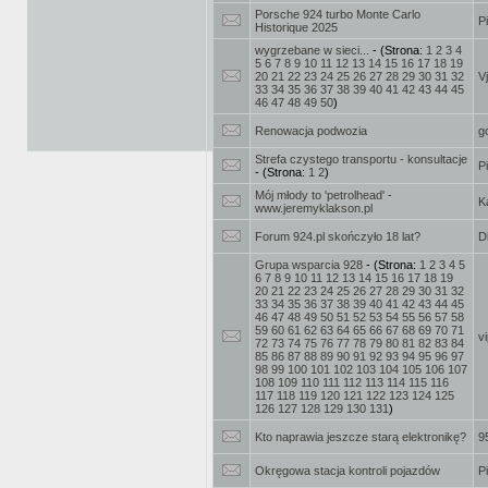
Porsche 924 turbo Monte Carlo
P
Historique 2025
wygrzebane w sieci...
- (Strona:
1
2
3
4
5
6
7
8
9
10
11
12
13
14
15
16
17
18
19
20
21
22
23
24
25
26
27
28
29
30
31
32
V
33
34
35
36
37
38
39
40
41
42
43
44
45
46
47
48
49
50
)
Renowacja podwozia
g
Strefa czystego transportu - konsultacje
P
- (Strona:
1
2
)
Mój młody to 'petrolhead' -
K
www.jeremyklakson.pl
Forum 924.pl skończyło 18 lat?
D
Grupa wsparcia 928
- (Strona:
1
2
3
4
5
6
7
8
9
10
11
12
13
14
15
16
17
18
19
20
21
22
23
24
25
26
27
28
29
30
31
32
33
34
35
36
37
38
39
40
41
42
43
44
45
46
47
48
49
50
51
52
53
54
55
56
57
58
59
60
61
62
63
64
65
66
67
68
69
70
71
v
72
73
74
75
76
77
78
79
80
81
82
83
84
85
86
87
88
89
90
91
92
93
94
95
96
97
98
99
100
101
102
103
104
105
106
107
108
109
110
111
112
113
114
115
116
117
118
119
120
121
122
123
124
125
126
127
128
129
130
131
)
Kto naprawia jeszcze starą elektronikę?
9
Okręgowa stacja kontroli pojazdów
P