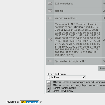
928 w teledysku
M
głosniki
O
więzień za tablice...
D
Ciekawe auta NIE Porsche - A jak nie
porsche to co?
- (Strona:
1
2
3
4
5
6
7
8
9
10
11
12
13
14
15
16
17
18
19
20
21
22
23
24
25
26
27
28
29
30
31
32
33
34
35
36
37
38
39
40
41
42
43
44
45
46
47
48
49
50
51
52
53
54
55
56
57
58
59
60
v
61
62
63
64
65
66
67
68
69
70
71
72
73
74
75
76
77
78
79
80
81
82
83
84
85
86
87
88
89
90
91
92
93
94
95
96
97
98
99
100
101
102
103
104
105
106
107
108
109
110
111
112
113
114
115
116
117
118
119
120
121
)
Sprowadzenie części z UK
S
Stron
Skocz do Forum:
- Otwórz Temat z nowymi postami od Twojej ost
- Otwórz Temat bez nowych postów od ostatniej
- Temat Zablokowany.
- Temat Przyklejony.
Powered by
©