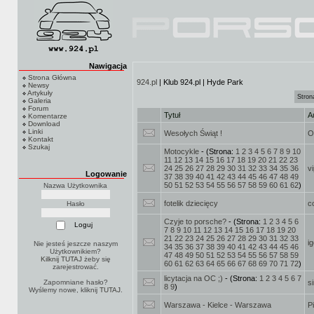
Nawigacja
Strona Główna
924.pl
| Klub 924.pl | Hyde Park
Newsy
Artykuły
Stron
Galeria
Forum
Tytuł
A
Komentarze
Download
Linki
Wesołych Świąt !
O
Kontakt
Szukaj
Motocykle
- (Strona:
1
2
3
4
5
6
7
8
9
10
11
12
13
14
15
16
17
18
19
20
21
22
23
24
25
26
27
28
29
30
31
32
33
34
35
36
v
Logowanie
37
38
39
40
41
42
43
44
45
46
47
48
49
50
51
52
53
54
55
56
57
58
59
60
61
62
)
Nazwa Użytkownika
fotelik dziecięcy
c
Hasło
Czyje to porsche?
- (Strona:
1
2
3
4
5
6
7
8
9
10
11
12
13
14
15
16
17
18
19
20
21
22
23
24
25
26
27
28
29
30
31
32
33
ig
Nie jesteś jeszcze naszym
34
35
36
37
38
39
40
41
42
43
44
45
46
Użytkownikiem?
47
48
49
50
51
52
53
54
55
56
57
58
59
Kilknij TUTAJ
żeby się
60
61
62
63
64
65
66
67
68
69
70
71
72
)
zarejestrować.
licytacja na OC ;)
- (Strona:
1
2
3
4
5
6
7
Zapomniane hasło?
s
8
9
)
Wyślemy nowe, kliknij
TUTAJ
.
Warszawa - Kielce - Warszawa
P