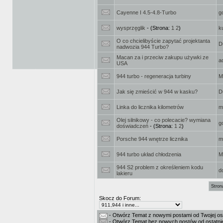
Cayenne I 4.5-4.8-Turbo
g
wysprzęglik
- (Strona:
1
2
)
k
O co chcielibyście zapytać projektanta
D
nadwozia 944 Turbo?
Macan za i przeciw zakupu używki ze
a
USA
944 turbo - regeneracja turbiny
M
Jak się zmieścić w 944 w kasku?
D
Linka do licznika kilometrów
m
Olej silnikowy - co polecacie? wymiana
g
doświadczeń
- (Strona:
1
2
)
Porsche 944 wnętrze licznika
m
944 turbo układ chłodzenia
M
944 S2 problem z określeniem kodu
d
lakieru
Stron
Skocz do Forum:
- Otwórz Temat z nowymi postami od Twojej ost
- Otwórz Temat bez nowych postów od ostatniej