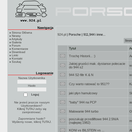
Nawigacja
Strona Główna
924.pl
| Porsche | 911,944 i inne...
Newsy
Artykuły
Stron
Galeria
Forum
Tytuł
A
Komentarze
Download
Linki
Trochę Historii... :)
A
Kontakt
Szukaj
Jakiej gruości mak. dystanse polecacie
w
do 944 s2
Logowanie
944 S2-filtr K & N
w
Nazwa Użytkownika
Czy warto ratować to 951??
K
Hasło
jaki płyn hamulcowy
S
"baby" 944 na PCP
a
Nie jesteś jeszcze naszym
Użytkownikiem?
Kilknij TUTAJ
żeby się
Malowanie 944 turbo
O
zarejestrować.
Zapomniane hasło?
poszukuję przedliftowe 944 2.5N/A
m
Wyślemy nowe, kliknij
TUTAJ
.
(najlepiej 1982)
KONI vs BILSTEIN vs ...
A