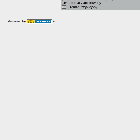
- Temat Zablokowany.
- Temat Przyklejony.
Powered by
©