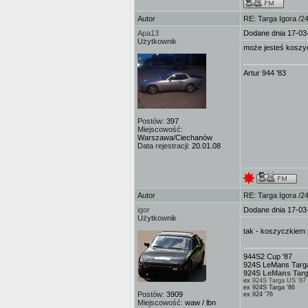
Autor
RE: Targa Igora /2
Apa13
Dodane dnia 17-03
Użytkownik
może jesteś kosz
Artur 944 '83
Postów:
397
Miejscowość:
Warszawa/Ciechanów
Data rejestracji:
20.01.08
Autor
RE: Targa Igora /2
igor
Dodane dnia 17-03
Użytkownik
tak - koszyczkiem 
944S2 Cup '87
924S LeMans Targa
924S LeMans Targ
ex
924S Targa US '87
ex 924S Targa '86
Postów:
3909
ex 924 '76
Miejscowość:
waw / lbn