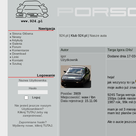
Nawigacja
Strona Główna
924.pl
| Klub 924.pl |
Nasze auta
Newsy
Artykuły
Galeria
Forum
Autor
Targa Igora /24s/
Komentarze
Download
igor
Dodane dnia 17-03
Linki
Użytkownik
Kontakt
Szukaj
Logowanie
heja!
Nazwa Użytkownika
jak wszyscy to i ja
moje autko już zna
Hasło
Postów:
3909
924S Targa wersja
Miejscowość:
waw / lbn
150ps (silnik niest
Data rejestracji:
15.11.06
1987 rok, 99k mil (t
Nie jesteś jeszcze naszym
Użytkownikiem?
mam je od 3 miesię
Kilknij TUTAJ
żeby się
mam też planów (w 
zarejestrować.
Ale o aucie jeszcz
Zapomniane hasło?
Wyślemy nowe, kliknij
TUTAJ
.