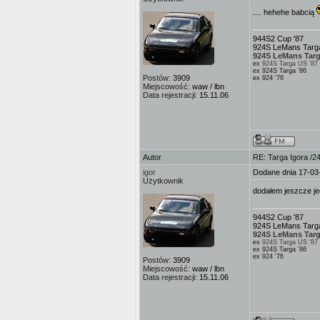
.... hehehe babcią
944S2 Cup '87
924S LeMans Targa
924S LeMans Targ
ex
924S Targa US '87
ex 924S Targa '86
Postów:
3909
ex 924 '76
Miejscowość:
waw / lbn
Data rejestracji:
15.11.06
Autor
RE: Targa Igora /2
igor
Dodane dnia 17-03
Użytkownik
dodałem jeszcze j
944S2 Cup '87
924S LeMans Targa
924S LeMans Targ
ex
924S Targa US '87
ex 924S Targa '86
ex 924 '76
Postów:
3909
Miejscowość:
waw / lbn
Data rejestracji:
15.11.06