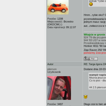
jednak "rybie 
Hmm...rybie oko? 
Postów:
1208
przemodelowania ksz
Miejscowość:
Brzesko
jednym masz rację 
(OKOCIM:) )
aut...zwłaszcza w 
Data rejestracji:
09.12.07
Witajcie w groni
924 '79 dla przyje
944 '83 US? w rem
Przedniosilnikowy 
Honker 4011 '90 na
Zipp Raven 250 '09
pomóżmy Zosi przej
Autor
RE: Targa Igora /2
piterson
Dodane dnia 18-03
Użytkownik
wampir napis
Mozna jeszcze
Co to jest - dl
44 2.5 piterso
Postów:
3497
Długo stoi to fakt