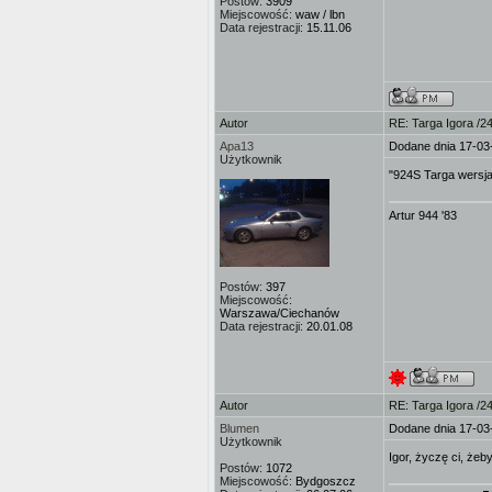
Postów:
3909
Miejscowość:
waw / lbn
Data rejestracji:
15.11.06
Autor
RE: Targa Igora /2
Apa13
Dodane dnia 17-03
Użytkownik
"924S Targa wers
Artur 944 '83
Postów:
397
Miejscowość:
Warszawa/Ciechanów
Data rejestracji:
20.01.08
Autor
RE: Targa Igora /2
Blumen
Dodane dnia 17-03
Użytkownik
Igor, życzę ci, żeb
Postów:
1072
Miejscowość:
Bydgoszcz