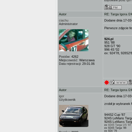
Edytowane przez
igor
Autor
RE: Targa Igora /2
ciachu
Dodane dnia 17-03
Administrator
Pierwsze zdjęcie f
924.pl
951 '88
928 GT '90
996 4S '02
ex: 924'78, 928S2'
Postów:
4262
Miejscowość:
Warszawa
Data rejestracji:
29.01.06
Autor
RE: Targa Igora /2
igor
Dodane dnia 17-03
Użytkownik
zrobił je wybranek
944S2 Cup '87
924S LeMans Targa
924S LeMans Targ
ex
924S Targa US '87
ex 924S Targa '86
ex 924 '76