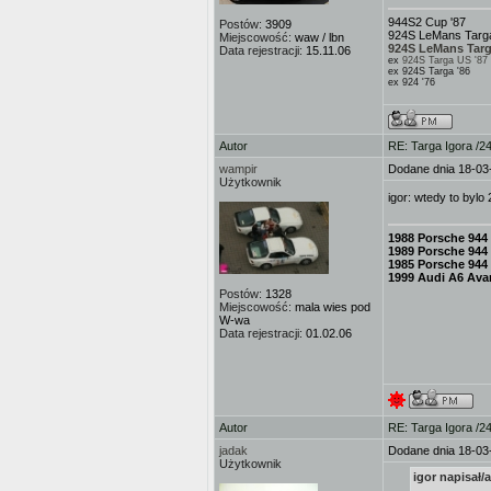
944S2 Cup '87
Postów:
3909
924S LeMans Targa
Miejscowość:
waw / lbn
924S LeMans Targ
Data rejestracji:
15.11.06
ex
924S Targa US '87
ex 924S Targa '86
ex 924 '76
Autor
RE: Targa Igora /2
wampir
Dodane dnia 18-03
Użytkownik
igor: wtedy to bylo
1988 Porsche 944
1989 Porsche 944
1985 Porsche 944
1999 Audi A6 Avan
Postów:
1328
Miejscowość:
mala wies pod
W-wa
Data rejestracji:
01.02.06
Autor
RE: Targa Igora /2
jadak
Dodane dnia 18-03
Użytkownik
igor napisał/a