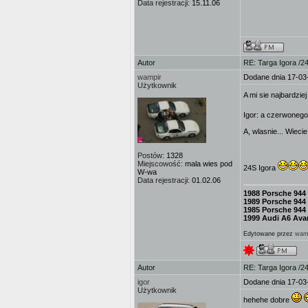
Data rejestracji:
15.11.06
Autor
RE: Targa Igora /2
wampir
Dodane dnia 17-03
Użytkownik
A mi sie najbardzie
Igor: a czerwonego
A, wlasnie... Wiecie
Postów:
1328
Miejscowość:
mala wies pod
24S Igora
W-wa
Data rejestracji:
01.02.06
1988 Porsche 944
1989 Porsche 944
1985 Porsche 944
1999 Audi A6 Avan
Edytowane przez
wam
Autor
RE: Targa Igora /2
igor
Dodane dnia 17-03
Użytkownik
hehehe dobre