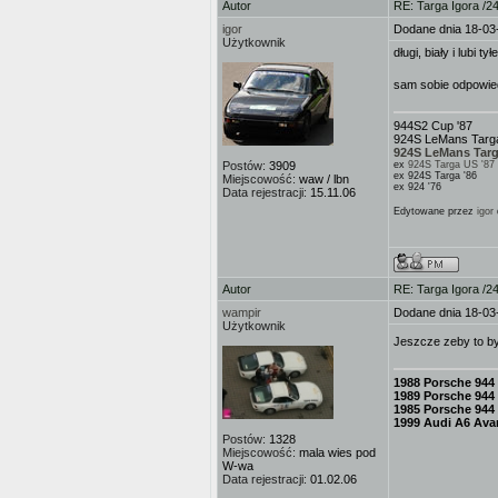
Autor
RE: Targa Igora /2
igor
Dodane dnia 18-03
Użytkownik
długi, biały i lubi ty
sam sobie odpowi
944S2 Cup '87
924S LeMans Targa
924S LeMans Targ
Postów:
3909
ex
924S Targa US '87
ex 924S Targa '86
Miejscowość:
waw / lbn
ex 924 '76
Data rejestracji:
15.11.06
Edytowane przez
igor
Autor
RE: Targa Igora /2
wampir
Dodane dnia 18-03
Użytkownik
Jeszcze zeby to b
1988 Porsche 944
1989 Porsche 944
1985 Porsche 944
1999 Audi A6 Avan
Postów:
1328
Miejscowość:
mala wies pod
W-wa
Data rejestracji:
01.02.06