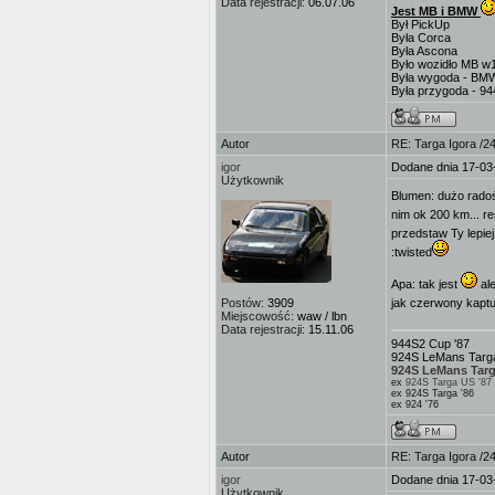
Data rejestracji:
06.07.06
Jest MB i BMW
Był PickUp
Była Corca
Była Ascona
Było wozidło MB w
Była wygoda - BM
Była przygoda - 9
Autor
RE: Targa Igora /2
igor
Dodane dnia 17-03
Użytkownik
Blumen: dużo radoś
nim ok 200 km... r
przedstaw Ty lepie
:twisted
Apa: tak jest
ale
Postów:
3909
jak czerwony kaptu
Miejscowość:
waw / lbn
Data rejestracji:
15.11.06
944S2 Cup '87
924S LeMans Targa
924S LeMans Targ
ex
924S Targa US '87
ex 924S Targa '86
ex 924 '76
Autor
RE: Targa Igora /2
igor
Dodane dnia 17-03
Użytkownik