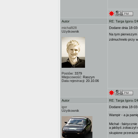
Autor
RE: Targa Igora /2
michal928
Dodane dnia 18-03
Użytkownik
Na tym pierwszym z
zdmuchnelo przy w
Postów:
3379
Miejscowość:
Raszyn
Data rejestracji:
20.10.06
Autor
RE: Targa Igora /2
igor
Dodane dnia 18-03
Użytkownik
Wampir - a ja pamię
Michał - faktycznie
a jakbyś zobaczył m
skupione przerażon