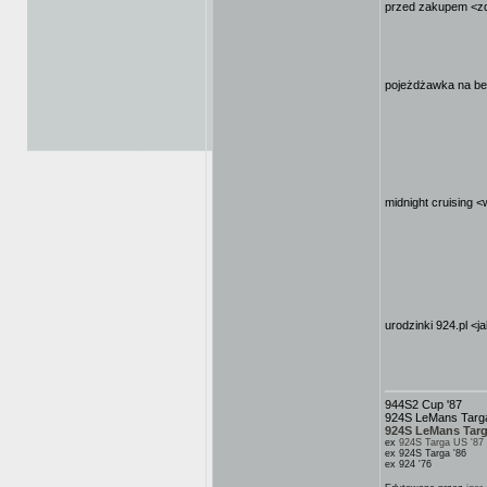
przed zakupem <zd
pojeżdżawka na bem
midnight cruising <
urodzinki 924.pl <j
944S2 Cup '87
924S LeMans Targa
924S LeMans Targ
ex
924S Targa US '87
ex 924S Targa '86
ex 924 '76