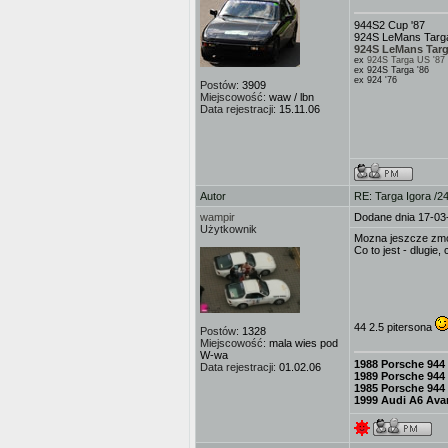
944S2 Cup '87
924S LeMans Targa
924S LeMans Targ
ex
924S Targa US '87
ex 924S Targa '86
ex 924 '76
Postów:
3909
Miejscowość:
waw / lbn
Data rejestracji:
15.11.06
Autor
RE: Targa Igora /2
wampir
Dodane dnia 17-03
Użytkownik
Mozna jeszcze zmo
Co to jest - dlugie,
44 2.5 pitersona
Postów:
1328
Miejscowość:
mala wies pod
W-wa
1988 Porsche 944
Data rejestracji:
01.02.06
1989 Porsche 944
1985 Porsche 944
1999 Audi A6 Avan