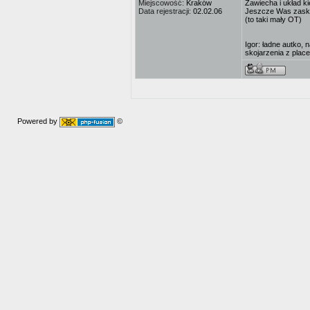
Miejscowość:
Kraków
Zawiecha i układ ki
Data rejestracji:
02.02.06
Jeszcze Was zask
(to taki mały OT)
Igor: ładne autko,
skojarzenia z pla
Powered by
©