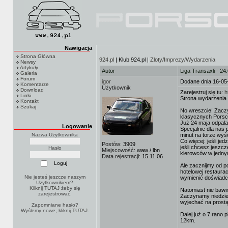
Nawigacja
Strona Główna
924.pl
| Klub 924.pl |
Zloty/Imprezy/Wydarzenia
Newsy
Artykuły
Autor
Liga Transaxli - 24
Galeria
Forum
igor
Dodane dnia 16-05
Komentarze
Użytkownik
Download
Zarejestruj się tu:
h
Linki
Strona wydarzenia 
Kontakt
Szukaj
No wreszcie! Zaczy
klasycznych Porsch
Już 24 maja odpala
Logowanie
Specjalnie dla nas
Nazwa Użytkownika
minut na torze wyś
Co więcej: jeśli je
Postów:
3909
jeśli chcesz jeszc
Hasło
Miejscowość:
waw / lbn
kierowców w jedny
Data rejestracji:
15.11.06
Ale zacznijmy od p
hotelowej restaurac
Nie jesteś jeszcze naszym
wymienić doświadc
Użytkownikiem?
Kilknij TUTAJ
żeby się
Natomiast nie bawi
zarejestrować.
Zaczynamy niedziel
wyjechać na prostą
Zapomniane hasło?
Wyślemy nowe, kliknij
TUTAJ
.
Dalej już o 7 rano 
12km.