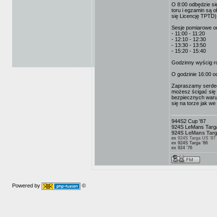
O 8:00 odbędzie si
toru i egzamin są 
się Licencję TPTD)
Sesje pomiarowe od
- 11:00 - 11:20
- 12:10 - 12:30
- 13:30 - 13:50
- 15:20 - 15:40
Godzinny wyścig roz
O godzinie 16:00 od
Zapraszamy serdecz
możesz ścigać się 
bezpiecznych warun
się na torze jak w
944S2 Cup '87
924S LeMans Targa
924S LeMans Targ
ex
924S Targa US '87
ex 924S Targa '86
ex 924 '76
Powered by
©