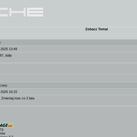
Zobacz Temat
y
-2025 13:49
87, daily
lcowy
-2025 16:15
 Zmieniaj max co 2 lata.
TS
urbo