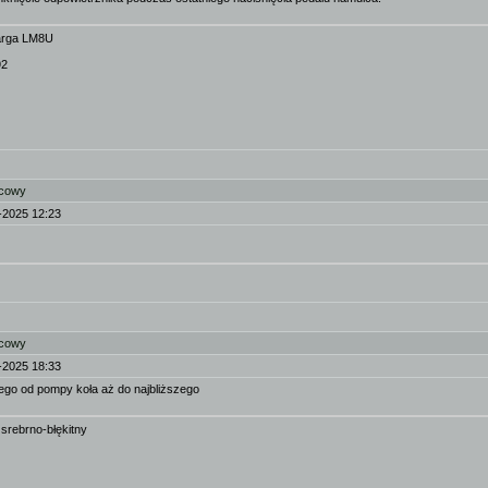
Targa LM8U
92
lcowy
-2025 12:23
lcowy
-2025 18:33
zego od pompy koła aż do najbliższego
, srebrno-błękitny