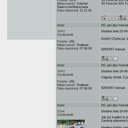
Postów:
1670
'83 Porsche 911 Ca
Miejscowość:
Gdynia/
'81 Porsche 924 T
Świerczów/Warszawa
Data rejestracji:
11.12.16
Autor
RE: jaki płyn hamu
SIMO
Dodane dnia 23-04
Użytkownik
Dzięki! Chyba już 1
Postów:
156
Miejscowość:
Podlasie
Data rejestracji:
07.06.09
928S4'87 manual
Autor
RE: jaki płyn hamu
SIMO
Dodane dnia 18-06
Użytkownik
Ciągnąc temat. Cz
Postów:
156
Miejscowość:
Podlasie
928S4'87 manual
Data rejestracji:
07.06.09
Autor
RE: jaki płyn hamu
Qbak
Dodane dnia 19-06
Użytkownik
Jak już kupiłeś to
Zamknij odpowietrz
Ideałem byłoby zam