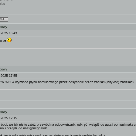
rrera 3.2
urbo
lcowy
-2025 16:43
0 lat
lcowy
-2025 17:55
y w 928S4 wymiana płynu hamulcowego przez odsysanie przez zaciski (MityVac) zadziała?
lcowy
-2025 12:15
 próbuj, ale jak nie to załóż przewód na odpowietrznik, odkręć, wsiądź do auta i pompuj ma
nik i przejdź do następnego koła.
knięcie odpowietrznika podczas ostatniego naciśnięcia pedału hamulca.