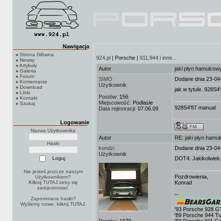
Nawigacja
Strona Główna
924.pl
| Porsche |
911,944 i inne...
Newsy
Artykuły
Autor
jaki płyn hamulcow
Galeria
Forum
SIMO
Dodane dnia 23-04
Komentarze
Użytkownik
Download
jak w tytule. 928S4'
Linki
Postów:
156
Kontakt
Miejscowość:
Podlasie
Szukaj
928S4'87 manual
Data rejestracji:
07.06.09
Logowanie
Nazwa Użytkownika
Autor
RE: jaki płyn hamu
Hasło
kondzi
Dodane dnia 23-04
Użytkownik
DOT4. Jakikolwiek.
Nie jesteś jeszcze naszym
Pozdrowienia,
Użytkownikiem?
Kilknij TUTAJ
żeby się
Konrad
zarejestrować.
--
Zapomniane hasło?
Wyślemy nowe, kliknij
TUTAJ
.
'93 Porsche 928 G
'89 Porsche 944 T