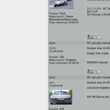
924 2.0 N/A
- 83' 
924 CUP
Postów:
7519
Tor Poznań 2:04,9
Miejscowość:
Rawa
Mazowiecka/Warszawa
Data rejestracji:
03.08.07
Autor
RE: jaki płyn hamu
SIMO
Dodane dnia 19-06
Użytkownik
Dzięki! Tak zrobię.
Postów:
156
Miejscowość:
Podlasie
928S4'87 manual
Data rejestracji:
07.06.09
Autor
RE: jaki płyn hamu
pimi
Dodane dnia 19-06
Użytkownik
zacznij od najdals
944 '86 śliczny był
Postów:
478