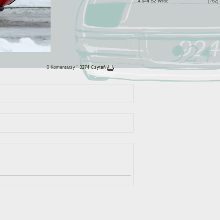
944 S2 Wroc
[762]
0 Komentarzy
ˇ 3274 Czytań