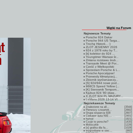
Wątki na Forum
Najnowsze Tematy
Porsche 924 Dakar
Porsche 944 US Targa...
Trochę Historii... :)
ZLOT JESIENNY 2026
924 z 1978 roku by T...
[k] kolektor do 924 ...
Youngtimer Warsaw śr...
Zmiana rozstawu śrub...
Transaxle Meet @ Por...
Cześć z Wielkopolski
Sprzedam Porsche & L...
Porsche Apocalypse!
Przewody klimatyzacj...
Zbiornik wyrównawczy...
[S] 924/944 nowe pod...
968CS Speed Yellow (...
[K] Sterownik Tempom...
Kjubus 924 '80 (daw...
X ZLOT 924 PL MAZURY...
LeMans 2026 13-14 VI
Najciekawsze Tematy
Znalezione na all...
[3544]
Pierwszy czwartek...
[2682]
Grupa wsparcia 928
[2607]
Ciekawe auta NIE ...
[2401]
humor
[1921]
Czyje to porsche?
[1435]
Motocykle
[1226]
[s] gratka dla fa...
[1028]
wygrzebane w siec...
[992]