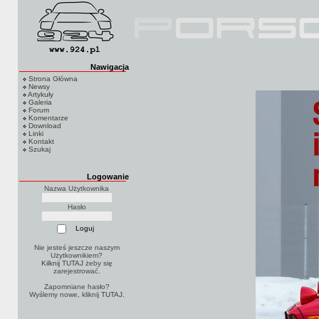
Nawigacja
Strona Główna
Newsy
Artykuły
Galeria
Forum
Komentarze
Download
Linki
Kontakt
Szukaj
Logowanie
Nazwa Użytkownika
Hasło
Nie jesteś jeszcze naszym
Użytkownikiem?
Kilknij TUTAJ
żeby się
zarejestrować.
Zapomniane hasło?
Wyślemy nowe, kliknij
TUTAJ
.