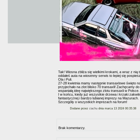
Tak! Wiosna zbliża się wielkimi krokami, a wraz z nią
oddałeś auta na wiosenny serwis to lepiej się pospi
Ola i Puli.
27-28 kwietnia mamy następnie transaxlowe święto na
przyjechało na zlot blisko 70 transaxli! Zachęcamy do
wspaniałą ideę największego zlotu transaxli w Polsce.
I w końcu, kiedy już wszystkie drzewa i krzaki zakwi
fantastycznej i bardzo lubianej imprezy na Mazurach.
Szczegóły o wszystkich imprezach na forum!
Dodane przez
ciachu
dnia marca 13 2024 00:35:38
Brak komentarzy.