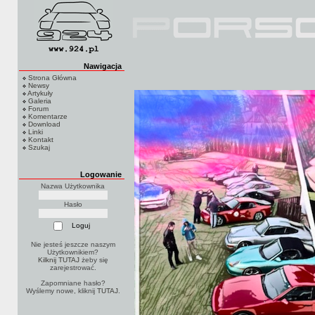
Nawigacja
Strona Główna
Newsy
Artykuły
Galeria
Forum
Komentarze
Download
Linki
Kontakt
Szukaj
Logowanie
Nazwa Użytkownika
Hasło
Nie jesteś jeszcze naszym
Użytkownikiem?
Kilknij TUTAJ
żeby się
zarejestrować.
Zapomniane hasło?
Wyślemy nowe, kliknij
TUTAJ
.