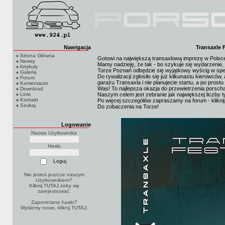
Nawigacja
Transaxle F
Strona Główna
Gotowi na największą transaxlową imprezę w Polsc
Newsy
Mamy nadzieję, że tak - bo szykuje się wydarzenie, 
Artykuły
Torze Poznań odbędzie się wyjątkowy wyścig w specj
Galeria
Do rywalizacji zgłosiło się już kilkunastu kierowców
Forum
garażu Transaxla i nie planujecie startu, a po prost
Komentarze
Was! To najlepsza okazja do przewietrzenia porsc
Download
Linki
Naszym celem jest zebranie jak największej liczby 
Kontakt
Po więcej szczegółów zapraszamy na forum - klikni
Szukaj
Do zobaczenia na Torze!
Logowanie
Nazwa Użytkownika
Hasło
Nie jesteś jeszcze naszym
Użytkownikiem?
Kilknij TUTAJ
żeby się
zarejestrować.
Zapomniane hasło?
Wyślemy nowe, kliknij
TUTAJ
.