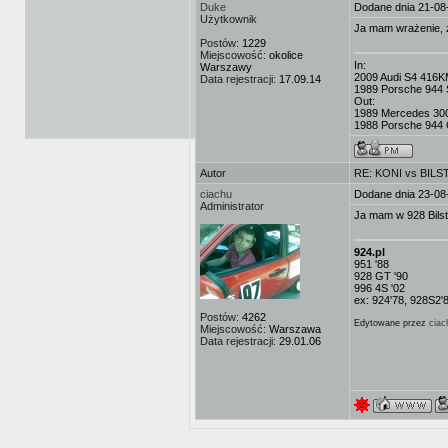
Duke
Dodane dnia 21-08
Użytkownik
Ja mam wrażenie, ż
Postów:
1229
Miejscowość:
okolice
In:
Warszawy
2009 Audi S4 416K
Data rejestracji:
17.09.14
1989 Porsche 944 
Out:
1989 Mercedes 3
1988 Porsche 944 C
Autor
RE: KONI vs BILSTE
ciachu
Dodane dnia 23-08
Administrator
Ja mam w 928 Bilst
924.pl
951 '88
928 GT '90
996 4S '02
ex: 924'78, 928S2'
Postów:
4262
Edytowane przez
ciac
Miejscowość:
Warszawa
Data rejestracji:
29.01.06