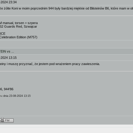
-2024 23:34
e żólte Koni w moim poprzednim 944 były bardziej miękkie od Bilsteinów B6, które mam w
M manual, torsen + szpera
S2 Guards Red, Szwajcar
00CE
elebration Edition (M757)
IN vs ...
-2024 13:15
einy i muszę przyznać, że jestem pod wrażeniem pracy zawieszenia.
86, 944'86
hu
dnia 23-08-2024 13:15