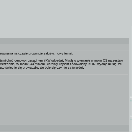
orównania na czasie proponuje założyć nowy temat.
 opcjami choć cenowo rozsądnymi (KW odpada). Myślę o wymianie w moim CS na zestaw
wierzchnią. W moim 944 miałem Bilstein'y i byłem zadowolony, KONI wydaje mi się, że
 świetnie się prowadziło, ale boje się czy nie za twarde).