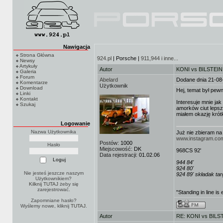
Nawigacja
Strona Główna
924.pl
| Porsche |
911,944 i inne...
Newsy
Artykuły
Autor
KONI vs BILSTEIN v
Galeria
Forum
Abelard
Dodane dnia 21-08
Komentarze
Użytkownik
Download
Hej, temat był pew
Linki
Kontakt
Interesuje mnie ja
Szukaj
amorków ciut lepsz
miałem okazję krótk
Logowanie
Nazwa Użytkownika
Już nie zbieram n
www.instagram.co
Postów:
1000
Hasło
Miejscowość:
DK
968CS 92'
Data rejestracji:
01.02.06
944 84'
924 80'
Nie jesteś jeszcze naszym
924 89' składak ta
Użytkownikiem?
Kilknij TUTAJ
żeby się
zarejestrować.
"Standing in line is 
Zapomniane hasło?
Wyślemy nowe, kliknij
TUTAJ
.
Autor
RE: KONI vs BILSTE