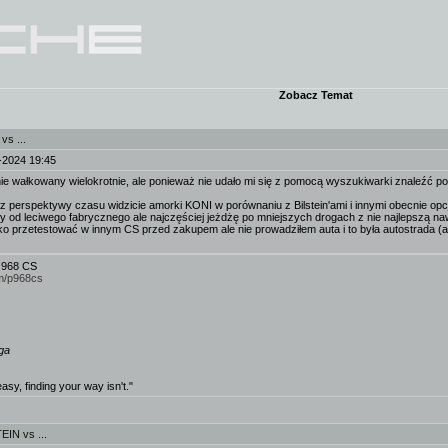
Zobacz Temat
s ...
-2024 19:45
nie wałkowany wielokrotnie, ale ponieważ nie udało mi się z pomocą wyszukiwarki znaleźć p
k z perspektywy czasu widzicie amorki KONI w porównaniu z Bilstein'ami i innymi obecnie
y od leciwego fabrycznego ale najczęściej jeżdżę po mniejszych drogach z nie najlepszą na
o przetestować w innym CS przed zakupem ale nie prowadziłem auta i to była autostrada (auto
a 968 CS
m/p968cs
rga
easy, finding your way isn't."
IN vs ...