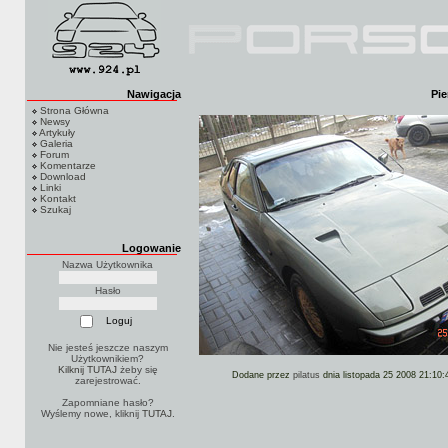
Nawigacja
Pie
Strona Główna
Newsy
Artykuły
Galeria
Forum
Komentarze
Download
Linki
Kontakt
Szukaj
Logowanie
Nazwa Użytkownika
Hasło
Nie jesteś jeszcze naszym
Użytkownikiem?
Kilknij TUTAJ
żeby się
Dodane przez
pilatus
dnia listopada 25 2008 21:10:
zarejestrować.
Zapomniane hasło?
Wyślemy nowe, kliknij
TUTAJ
.