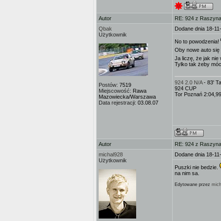
Autor
RE: 924 z Raszyna 
Qbak
Dodane dnia 18-11
Użytkownik
No to powodzenia!
Oby nowe auto si
Ja liczę, że jak n
Tylko tak żeby móc
924 2.0 N/A
- 83' 
Postów:
7519
924 CUP
Miejscowość:
Rawa
Tor Poznań 2:04,9
Mazowiecka/Warszawa
Data rejestracji:
03.08.07
Autor
RE: 924 z Raszyna 
michal928
Dodane dnia 18-11
Użytkownik
Puszki nie bedzie.
na nim sa.
Edytowane przez
mich