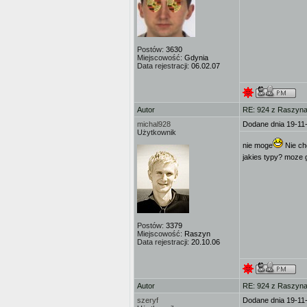
Postów:
3630
Miejscowość:
Gdynia
Data rejestracji:
06.02.07
Autor
RE: 924 z Raszyna 
michal928
Dodane dnia 19-11
Użytkownik
nie moge
Nie chc
jakies typy? moze 
Postów:
3379
Miejscowość:
Raszyn
Data rejestracji:
20.10.06
Autor
RE: 924 z Raszyna 
szeryf
Dodane dnia 19-11