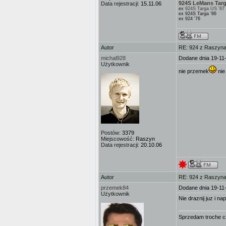
924S LeMans Targ
Data rejestracji:
15.11.06
ex
924S Targa US '87
ex 924S Targa '86
ex 924 '76
Autor
RE: 924 z Raszyna 
michal928
Dodane dnia 19-11
Użytkownik
nie przemek
nie
Postów:
3379
Miejscowość:
Raszyn
Data rejestracji:
20.10.06
Autor
RE: 924 z Raszyna 
przemek84
Dodane dnia 19-11
Użytkownik
Nie draznij juz i n
Sprzedam troche cz