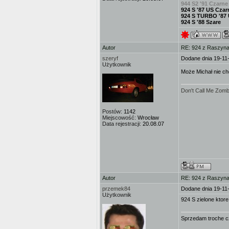
944 S2 '91 Czarne
924 S '87 US Czar
924 S TURBO '87
924 S '88 Szare
Autor
RE: 924 z Raszyna 
szeryf
Dodane dnia 19-11
Użytkownik
Może Michał nie ch
Don't Call Me Zombi
Postów:
1142
Miejscowość:
Wrocław
Data rejestracji:
20.08.07
Autor
RE: 924 z Raszyna 
przemek84
Dodane dnia 19-11
Użytkownik
924 S zielone ktor
Sprzedam troche cz