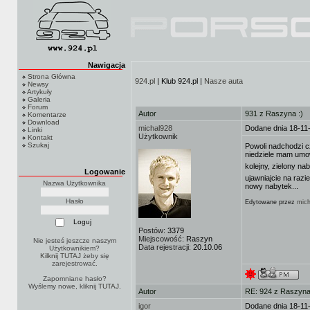
Nawigacja
Strona Główna
924.pl
| Klub 924.pl |
Nasze auta
Newsy
Artykuły
Galeria
Forum
Autor
931 z Raszyna :)
Komentarze
Download
michal928
Dodane dnia 18-11
Linki
Użytkownik
Kontakt
Szukaj
Powoli nadchodzi c
niedziele mam umow
kolejny, zielony n
Logowanie
ujawniajcie na razi
Nazwa Użytkownika
nowy nabytek...
Hasło
Edytowane przez
mich
Postów:
3379
Miejscowość:
Raszyn
Nie jesteś jeszcze naszym
Data rejestracji:
20.10.06
Użytkownikiem?
Kilknij TUTAJ
żeby się
zarejestrować.
Zapomniane hasło?
Wyślemy nowe, kliknij
TUTAJ
.
Autor
RE: 924 z Raszyna 
igor
Dodane dnia 18-11