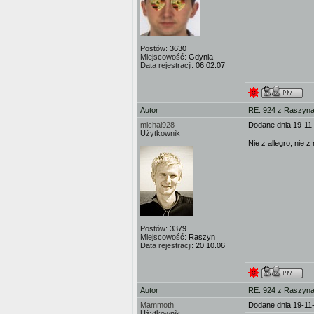
Postów:
3630
Miejscowość:
Gdynia
Data rejestracji:
06.02.07
Autor
RE: 924 z Raszyna 
michal928
Dodane dnia 19-11
Użytkownik
Nie z allegro, nie 
Postów:
3379
Miejscowość:
Raszyn
Data rejestracji:
20.10.06
Autor
RE: 924 z Raszyna 
Mammoth
Dodane dnia 19-11
Użytkownik