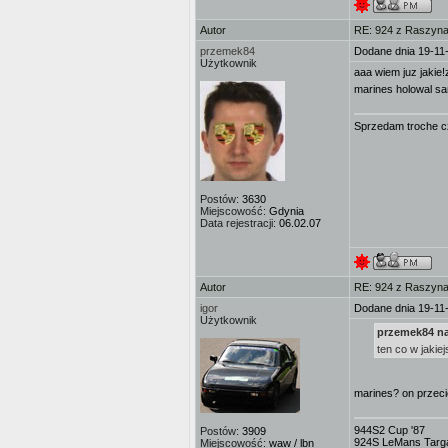
Autor
RE: 924 z Raszyna 
przemek84
Dodane dnia 19-11
Użytkownik
aaa wiem juz jakie!
marines holowal s
Sprzedam troche cz
Postów:
3630
Miejscowość:
Gdynia
Data rejestracji:
06.02.07
Autor
RE: 924 z Raszyna 
igor
Dodane dnia 19-11
Użytkownik
przemek84 na
ten co w jakie
marines? on przec
944S2 Cup '87
Postów:
3909
924S LeMans Targa
Miejscowość:
waw / lbn