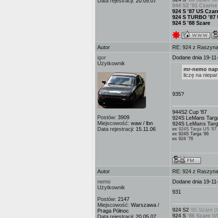
Data rejestracji:
20.05.07
944 S2 '91 Czarne
924 S '87 US Czar
924 S TURBO '87
924 S '88 Szare
Autor
RE: 924 z Raszyna 
igor
Dodane dnia 19-11
Użytkownik
mr-nemo napi
liczę na niepa
935?
944S2 Cup '87
Postów:
3909
924S LeMans Targa
Miejscowość:
waw / lbn
924S LeMans Targ
Data rejestracji:
15.11.06
ex
924S Targa US '87
ex 924S Targa '86
ex 924 '76
Autor
RE: 924 z Raszyna 
nemo
Dodane dnia 19-11
Użytkownik
931
Postów:
2147
Miejscowość:
Warszawa /
924 S2
'85 Szare (
Praga Północ
924 S
'86 Szare
WP
Data rejestracji:
20.05.07