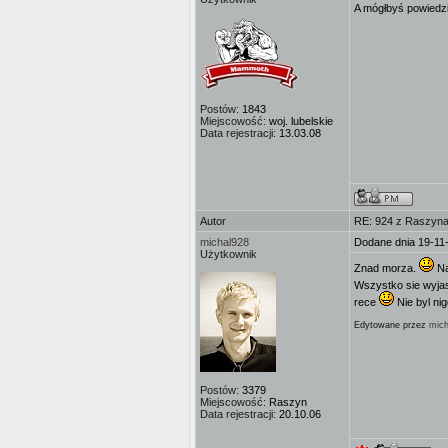
A mógłbyś powiedzie
Postów:
1843
Miejscowość:
woj. lubelskie
Data rejestracji:
13.03.08
Autor
RE: 924 z Raszyna 
michal928
Dodane dnia 19-11
Użytkownik
Znad morza.
Na
Wszystko sie wyjas
rece
Nie byl ni
Edytowane przez
mich
Postów:
3379
Miejscowość:
Raszyn
Data rejestracji:
20.10.06