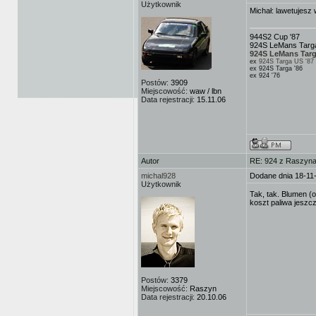
Użytkownik
Michał: lawetujes
944S2 Cup '87
924S LeMans Targa
924S LeMans Targ
ex
924S Targa US '87
ex 924S Targa '86
ex 924 '76
Postów:
3909
Miejscowość:
waw / lbn
Data rejestracji:
15.11.06
Autor
RE: 924 z Raszyna 
michal928
Dodane dnia 18-11
Użytkownik
Tak, tak. Blumen (
koszt paliwa jeszc
Postów:
3379
Miejscowość:
Raszyn
Data rejestracji:
20.10.06