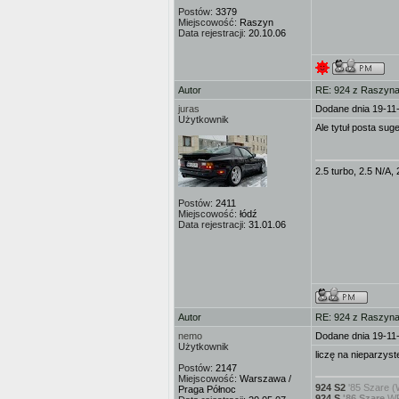
Postów:
3379
Miejscowość:
Raszyn
Data rejestracji:
20.10.06
Autor
RE: 924 z Raszyna 
juras
Dodane dnia 19-11
Użytkownik
Ale tytuł posta sug
2.5 turbo, 2.5 N/A, 
Postów:
2411
Miejscowość:
łódź
Data rejestracji:
31.01.06
Autor
RE: 924 z Raszyna 
nemo
Dodane dnia 19-11
Użytkownik
liczę na nieparzyst
Postów:
2147
Miejscowość:
Warszawa /
924 S2
'85 Szare (
Praga Północ
924 S
'86 Szare
WP