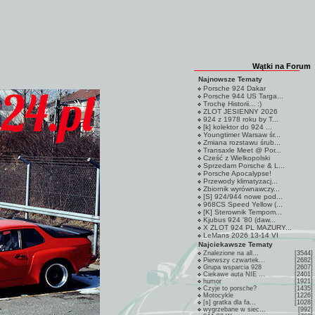
Wątki na Forum
Najnowsze Tematy
Porsche 924 Dakar
Porsche 944 US Targa...
Trochę Historii... :)
ZLOT JESIENNY 2026
924 z 1978 roku by T...
[k] kolektor do 924 ...
Youngtimer Warsaw śr...
Zmiana rozstawu śrub...
Transaxle Meet @ Por...
Cześć z Wielkopolski
Sprzedam Porsche & L...
Porsche Apocalypse!
Przewody klimatyzacj...
Zbiornik wyrównawczy...
[S] 924/944 nowe pod...
968CS Speed Yellow (...
[K] Sterownik Tempom...
Kjubus 924 '80 (daw...
X ZLOT 924 PL MAZURY...
LeMans 2026 13-14 VI
Najciekawsze Tematy
Znalezione na all...
[3544]
Pierwszy czwartek...
[2682]
Grupa wsparcia 928
[2607]
Ciekawe auta NIE ...
[2401]
humor
[1921]
Czyje to porsche?
[1435]
Motocykle
[1226]
[s] gratka dla fa...
[1028]
wygrzebane w siec...
[992]