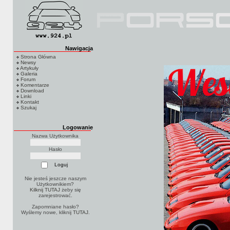
Nawigacja
Strona Główna
Newsy
Artykuły
Galeria
Forum
Komentarze
Download
Linki
Kontakt
Szukaj
Logowanie
Nazwa Użytkownika
Hasło
Nie jesteś jeszcze naszym
Użytkownikiem?
Kilknij TUTAJ
żeby się
zarejestrować.
Zapomniane hasło?
Wyślemy nowe, kliknij
TUTAJ
.