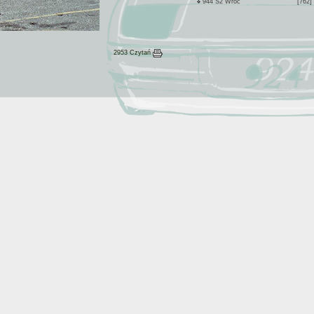
944 S2 Wroc
[762]
2953 Czytań