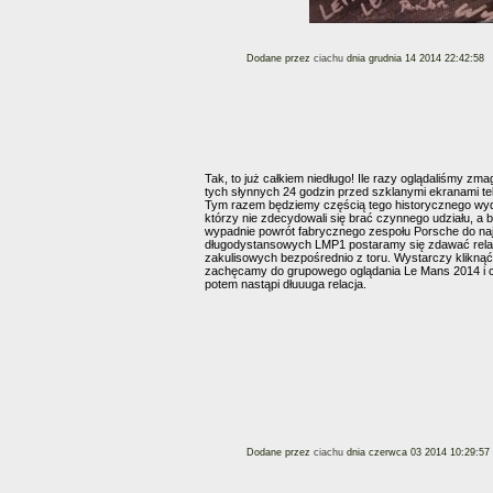
Dodane przez
ciachu
dnia grudnia 14 2014 22:42:58
Tak, to już całkiem niedługo! Ile razy oglądaliśmy z
tych słynnych 24 godzin przed szklanymi ekranami te
Tym razem będziemy częścią tego historycznego wyd
którzy nie zdecydowali się brać czynnego udziału, a 
wypadnie powrót fabrycznego zespołu Porsche do naj
długodystansowych LMP1 postaramy się zdawać rela
zakulisowych bezpośrednio z toru. Wystarczy kliknąć
zachęcamy do grupowego oglądania Le Mans 2014 i c
potem nastąpi dłuuuga relacja.
Dodane przez
ciachu
dnia czerwca 03 2014 10:29:57