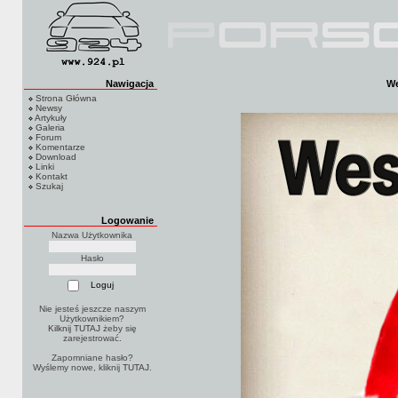
Nawigacja
We
Strona Główna
Newsy
Artykuły
Galeria
Forum
Komentarze
Download
Linki
Kontakt
Szukaj
Logowanie
Nazwa Użytkownika
Hasło
Nie jesteś jeszcze naszym
Użytkownikiem?
Kilknij TUTAJ
żeby się
zarejestrować.
Zapomniane hasło?
Wyślemy nowe, kliknij
TUTAJ
.