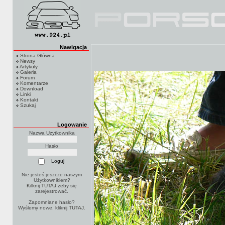
Nawigacja
Strona Główna
Newsy
Artykuły
Galeria
Forum
Komentarze
Download
Linki
Kontakt
Szukaj
Logowanie
Nazwa Użytkownika
Hasło
Nie jesteś jeszcze naszym
Użytkownikiem?
Kilknij TUTAJ
żeby się
zarejestrować.
Zapomniane hasło?
Wyślemy nowe, kliknij
TUTAJ
.