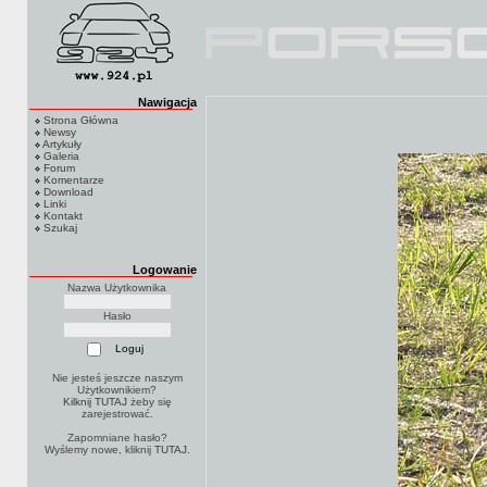
Nawigacja
Strona Główna
Newsy
Artykuły
Galeria
Forum
Komentarze
Download
Linki
Kontakt
Szukaj
Logowanie
Nazwa Użytkownika
Hasło
Nie jesteś jeszcze naszym
Użytkownikiem?
Kilknij TUTAJ
żeby się
zarejestrować.
Zapomniane hasło?
Wyślemy nowe, kliknij
TUTAJ
.