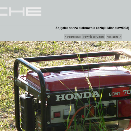
Zdjęcie: nasza elektownia (dzięki Michałowi928)
< Poprzednie
Powrót do Galerii
Następne >