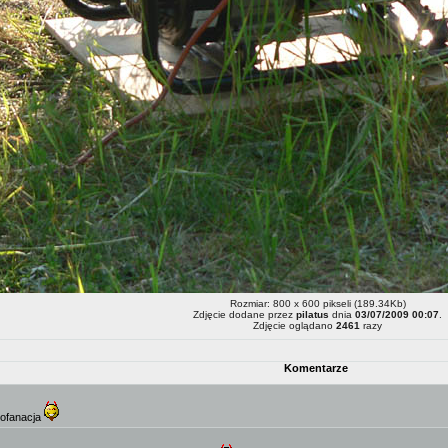
Rozmiar: 800 x 600 pikseli (189.34Kb)
Zdjęcie dodane przez
pilatus
dnia
03/07/2009 00:07
.
Zdjęcie oglądano
2461
razy
Komentarze
rofanacja