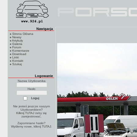
Nawigacja
Strona Główna
Newsy
Artykuły
Galeria
Forum
Komentarze
Download
Linki
Kontakt
Szukaj
Logowanie
Nazwa Użytkownika
Hasło
Nie jesteś jeszcze naszym
Użytkownikiem?
Kilknij TUTAJ
żeby się
zarejestrować.
Zapomniane hasło?
Wyślemy nowe, kliknij
TUTAJ
.