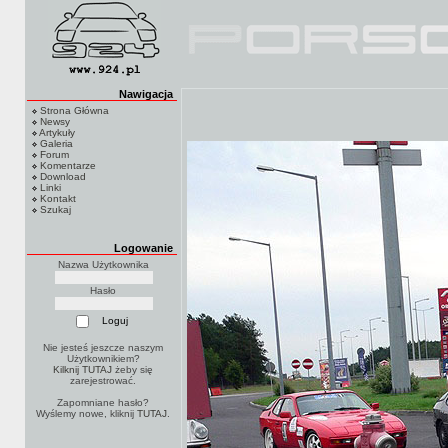
Nawigacja
Strona Główna
Newsy
Artykuły
Galeria
Forum
Komentarze
Download
Linki
Kontakt
Szukaj
Logowanie
Nazwa Użytkownika
Hasło
Nie jesteś jeszcze naszym
Użytkownikiem?
Kilknij TUTAJ
żeby się
zarejestrować.
Zapomniane hasło?
Wyślemy nowe, kliknij
TUTAJ
.