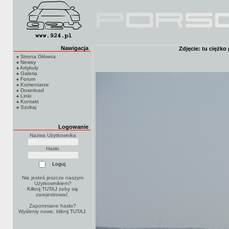
Nawigacja
Zdjęcie: tu ciężko
Strona Główna
Newsy
Artykuły
Galeria
Forum
Komentarze
Download
Linki
Kontakt
Szukaj
Logowanie
Nazwa Użytkownika
Hasło
Nie jesteś jeszcze naszym
Użytkownikiem?
Kilknij TUTAJ
żeby się
zarejestrować.
Zapomniane hasło?
Wyślemy nowe, kliknij
TUTAJ
.