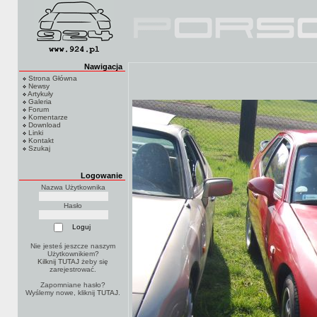
Nawigacja
Strona Główna
Newsy
Artykuły
Galeria
Forum
Komentarze
Download
Linki
Kontakt
Szukaj
Logowanie
Nazwa Użytkownika
Hasło
Nie jesteś jeszcze naszym
Użytkownikiem?
Kilknij TUTAJ
żeby się
zarejestrować.
Zapomniane hasło?
Wyślemy nowe, kliknij
TUTAJ
.