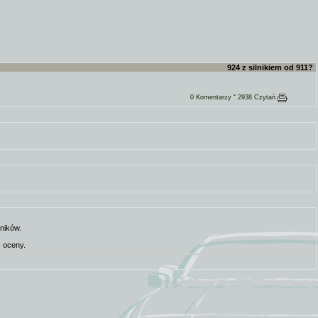
924 z silnikiem od 911?
0 Komentarzy ˇ 2938 Czytań
ników.
 oceny.