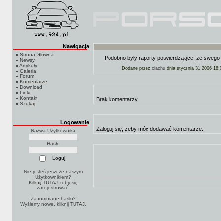
Nawigacja
Strona Główna
Podobno były raporty potwierdzające, że swego
Newsy
Artykuły
Dodane przez
ciachu
dnia stycznia 31 2006 18:
Galeria
Forum
Komentarze
Download
Linki
Kontakt
Brak komentarzy.
Szukaj
Logowanie
Zaloguj się, żeby móc dodawać komentarze.
Nazwa Użytkownika
Hasło
Nie jesteś jeszcze naszym
Użytkownikiem?
Kilknij TUTAJ
żeby się
zarejestrować.
Zapomniane hasło?
Wyślemy nowe, kliknij
TUTAJ
.