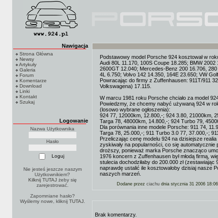
Nawigacja
Strona Główna
Podstawowy model Porsche 924 kosztował w roku 
Newsy
Audi 80L 11.170, 100S Coupe 18.285; BMW 2002 14
Artykuły
2600GT 12.040; Mercedes-Benz 200 16.706, 280 2
Galeria
4L 6.750; Volvo 142 14.350, 164E 23.650; VW Golf
Forum
Powracając do firmy z Zuffenhausen: 911T/911 32
Komentarze
Download
Volkswagena) 17.115.
Linki
Kontakt
W marcu 1981 roku Porsche chciało za model 924 
Szukaj
Powiedzmy, że chcemy nabyć używaną 924 w roku 19
(losowo wybrane ogłoszenia):
924 77, 12000km, 12.800,-; 924 3.80, 21000km, 25
Logowanie
Targa 78, 48000km, 14.800,-; 924 Turbo 79, 4500
Dla porównania inne modele Porsche: 911 74, 11.9
Nazwa Użytkownika
Targa 78, 25.000,-; 911 Turbo 3.0 77, 37.000,-; 91
Przeliczając cenę modelu 924 na dzisiejsze realia
Hasło
zyskiwały na popularności, co się automatycznie
droższy, ponieważ marka Porsche znacząco umoc
1976 koncern z Zuffenhausen był młodą firmą, wi
stulecia dochodziłaby do 200.000 zł (zestawiając 
naprawdę ustalić ile kosztowałoby dzisiaj nasze 
Nie jesteś jeszcze naszym
naszych marzeń.
Użytkownikiem?
Kilknij TUTAJ
żeby się
Dodane przez
ciachu
dnia stycznia 31 2006 18:06
zarejestrować.
Zapomniane hasło?
Wyślemy nowe, kliknij
TUTAJ
.
Brak komentarzy.