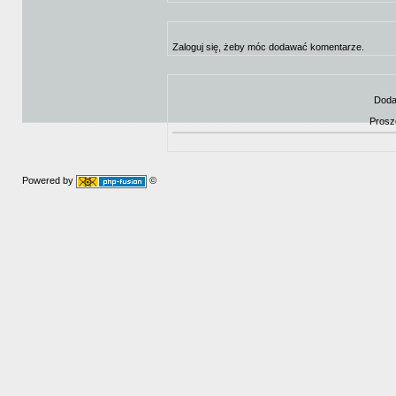
Zaloguj się, żeby móc dodawać komentarze.
Doda
Prosz
Powered by
©