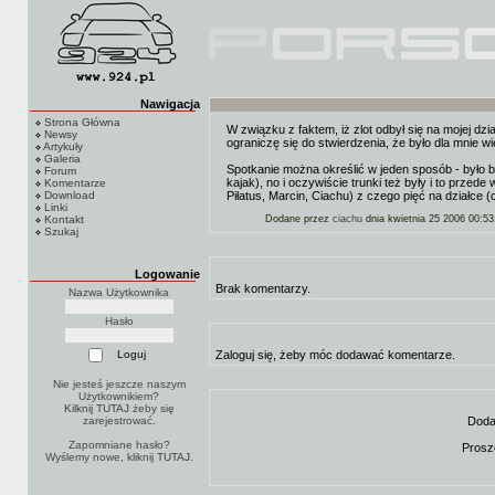
Nawigacja
Strona Główna
W związku z faktem, iż zlot odbył się na mojej dzi
Newsy
ograniczę się do stwierdzenia, że było dla mnie w
Artykuły
Galeria
Spotkanie można określić w jeden sposób - było b
Forum
kajak), no i oczywiście trunki też były i to przed
Komentarze
Download
Piłatus, Marcin, Ciachu) z czego pięć na działce 
Linki
Kontakt
Dodane przez
ciachu
dnia kwietnia 25 2006 00:53
Szukaj
Logowanie
Brak komentarzy.
Nazwa Użytkownika
Hasło
Zaloguj się, żeby móc dodawać komentarze.
Nie jesteś jeszcze naszym
Użytkownikiem?
Kilknij TUTAJ
żeby się
zarejestrować.
Doda
Zapomniane hasło?
Prosz
Wyślemy nowe, kliknij
TUTAJ
.