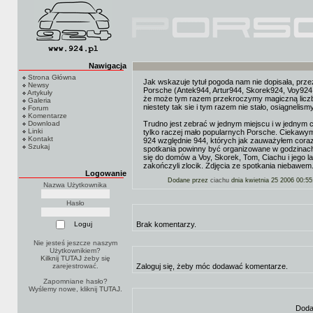
Nawigacja
Strona Główna
Jak wskazuje tytuł pogoda nam nie dopisała, prz
Newsy
Porsche (Antek944, Artur944, Skorek924, Voy924, 
Artykuły
że może tym razem przekroczymy magiczną liczbę 
Galeria
niestety tak sie i tym razem nie stało, osiągnelism
Forum
Komentarze
Download
Trudno jest zebrać w jednym miejscu i w jednym c
Linki
tylko raczej mało popularnych Porsche. Ciekawym
Kontakt
924 względnie 944, których jak zauważyłem coraz 
Szukaj
spotkania powinny być organizowane w godzinac
się do domów a Voy, Skorek, Tom, Ciachu i jego l
zakończyli zlocik. Zdjęcia ze spotkania niebawem
Logowanie
Dodane przez
ciachu
dnia kwietnia 25 2006 00:55
Nazwa Użytkownika
Hasło
Brak komentarzy.
Nie jesteś jeszcze naszym
Użytkownikiem?
Kilknij TUTAJ
żeby się
zarejestrować.
Zaloguj się, żeby móc dodawać komentarze.
Zapomniane hasło?
Wyślemy nowe, kliknij
TUTAJ
.
Doda