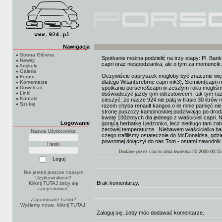
Nawigacja
Strona Główna
Spotkanie można podzielić na trzy etapy: Pl. Ban
Newsy
capri oraz niespodzianka, ale o tym za momencik.
Artykuły
Galeria
Oczywiście capryszek mogłoby być znacznie więcej
Forum
dlatego Witan(srebrne capri mk3), Siemion(capri m
Komentarze
Download
spotkaniu porsche&capri w zeszłym roku mogliśmy 
Linki
doświadczyć jazdy tym odrzutowcem, tak tym raze
Kontakt
cieszyć, że nasze 924 nie palą w trasie 30 litrów
Szukaj
razem chyba renault kangoo o ile mnie pamięć nie
stronę puszczy kampinoskiej podziwiając po drod
kwotę 100złotych dla jednego z właścicieli capri
Logowanie
gorącą herbatkę i jedzonko, lecz niedługo tam zab
zerowej temperaturze.. Niebawem właścicielka ba
Nazwa Użytkownika
czego trafiliśmy ostatecznie do McDonaldsa, gdzi
powrotnej dołączył do nas Tom - ostatni zawodnik t
Hasło
Dodane przez
ciachu
dnia kwietnia 25 2006 00:55
Nie jesteś jeszcze naszym
Użytkownikiem?
Brak komentarzy.
Kilknij TUTAJ
żeby się
zarejestrować.
Zapomniane hasło?
Wyślemy nowe, kliknij
TUTAJ
.
Zaloguj się, żeby móc dodawać komentarze.